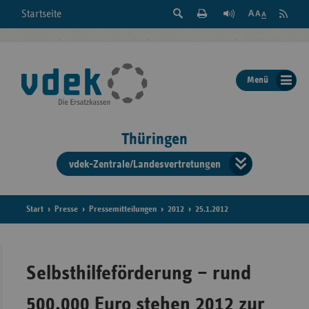
Suche
Seite
RSS
Startseite
Feed
einblenden
Drucken
abonni
Schrift
/
ausblenden
der
Menü
Seite
ändern
Thüringen
vdek-Zentrale/Landesvertretungen
Verband
der
Ersatzka
Start
Presse
Pressemitteilungen
2012
25.1.2012
Bun
Selbsthilfeförderung – rund
500.000 Euro stehen 2012 zur