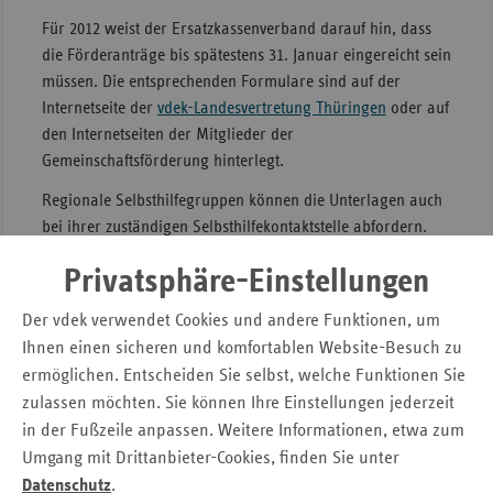
Für 2012 weist der Ersatzkassenverband darauf hin, dass
Sac
die Förderanträge bis spätestens 31. Januar eingereicht sein
Sac
müssen. Die entsprechenden Formulare sind auf der
An
Internetseite der
vdek-Landesvertretung Thüringen
oder auf
Sch
den Internetseiten der Mitglieder der
Ho
Gemeinschaftsförderung hinterlegt.
Thü
Regionale Selbsthilfegruppen können die Unterlagen auch
bei ihrer zuständigen Selbsthilfekontaktstelle abfordern.
Privatsphäre-Einstellungen
Downloads
Der vdek verwendet Cookies und andere Funktionen, um
Druckversion der Pressemitteilung
Ihnen einen sicheren und komfortablen Website-Besuch zu
ermöglichen. Entscheiden Sie selbst, welche Funktionen Sie
Kontakt
zulassen möchten. Sie können Ihre Einstellungen jederzeit
in der Fußzeile anpassen. Weitere Informationen, etwa zum
Kerstin Keding
Umgang mit Drittanbieter-Cookies, finden Sie unter
Verband der Ersatzkassen e. V. (vdek)
Datenschutz
.