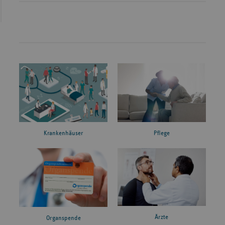
Krankenhäuser
Pflege
Ärzte
Organspende