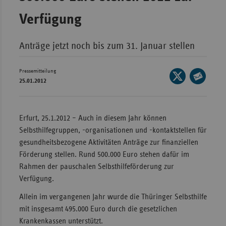
Wür
Verfügung
Bay
Anträge jetzt noch bis zum 31. Januar stellen
Ber
Bre
Pressemitteilung
Seite
25.01.2012
Ha
auf
Seite
X
Hes
per
teilen
E-
Erfurt, 25.1.2012 – Auch in diesem Jahr können
Mec
Mail
Selbsthilfegruppen, -organisationen und -kontaktstellen für
Vo
teilen
gesundheitsbezogene Aktivitäten Anträge zur finanziellen
Nie
Förderung stellen. Rund 500.000 Euro stehen dafür im
Nor
Rahmen der pauschalen Selbsthilfeförderung zur
Wes
Verfügung.
Rhe
Allein im vergangenen Jahr wurde die Thüringer Selbsthilfe
mit insgesamt 495.000 Euro durch die gesetzlichen
Krankenkassen unterstützt.
Saa