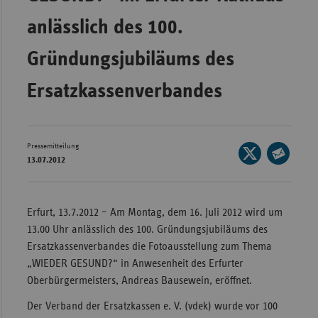
Wür
anlässlich des 100.
Bay
Gründungsjubiläums des
Ber
Ersatzkassenverbandes
Bre
Ha
Hes
Pressemitteilung
Seite
13.07.2012
Mec
auf
Seite
Vo
X
per
teilen
E-
Nie
Erfurt, 13.7.2012 – Am Montag, dem 16. Juli 2012 wird um
Mail
13.00 Uhr anlässlich des 100. Gründungsjubiläums des
Nor
teilen
Ersatzkassenverbandes die Fotoausstellung zum Thema
Wes
„WIEDER GESUND?“ in Anwesenheit des Erfurter
Rhe
Oberbürgermeisters, Andreas Bausewein, eröffnet.
Der Verband der Ersatzkassen e. V. (vdek) wurde vor 100
Saa