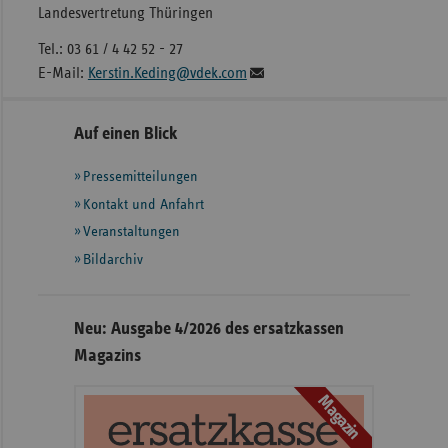
Landesvertretung Thüringen
Tel.: 03 61 / 4 42 52 - 27
E-Mail:
Kerstin.Keding@vdek.com
Seitennavigation
Seitenleiste
Auf einen Blick
mit
Pressemitteilungen
weiteren
Informationen
Kontakt und Anfahrt
Veranstaltungen
Bildarchiv
Neu: Ausgabe 4/2026 des ersatzkassen
Magazins
Magazin