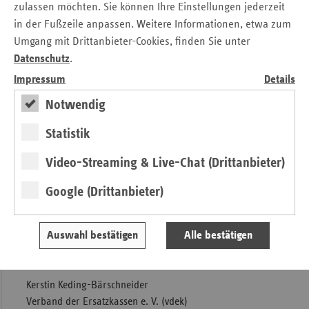
Wochenenden – besucht werden.
zulassen möchten. Sie können Ihre Einstellungen jederzeit
in der Fußzeile anpassen. Weitere Informationen, etwa zum
Öffnungszeiten:
Umgang mit Drittanbieter-Cookies, finden Sie unter
Mo, Di, Do 8:00 bis 18:00 Uhr
Datenschutz
.
Mi 8:00 bis 16:00 Uhr
Impressum
Details
Fr 8:00 bis 14:00 Uhr
Notwendig
Sa, So 10:00 bis 17.00 Uhr
Statistik
Der Eintritt ist frei.
Video-Streaming & Live-Chat (Drittanbieter)
Downloads
Google (Drittanbieter)
Druckversion der Pressemitteilung
Auswahl bestätigen
Alle bestätigen
Kontakt
Kerstin Keding-Bärschneider
Verband der Ersatzkassen e. V. (vdek)