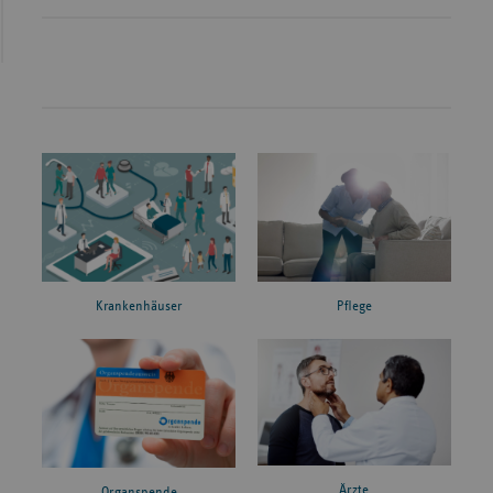
Krankenhäuser
Pflege
Ärzte
Organspende