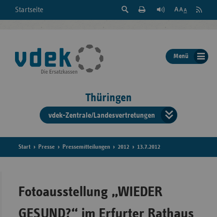
Suche
Seite
RSS
Startseite
Feed
einblenden
Drucken
abonni
Schrift
/
ausblenden
der
Menü
Seite
ändern
Thüringen
vdek-Zentrale/Landesvertretungen
Verband
der
Ersatzka
Start
Presse
Pressemitteilungen
2012
13.7.2012
Bun
Fotoausstellung „WIEDER
GESUND?“ im Erfurter Rathaus