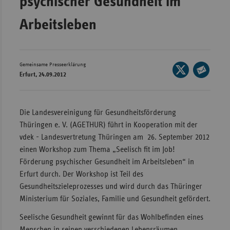
psychischer Gesundheit im
Wür
Arbeitsleben
Bay
Ber
Gemeinsame Presseerklärung
Seite
Bre
Erfurt, 24.09.2012
auf
Seite
Ha
X
per
Hes
teilen
E-
Die Landesvereinigung für Gesundheitsförderung
Mec
Mail
Thüringen e. V. (AGETHUR) führt in Kooperation mit der
Vo
teilen
vdek - Landesvertretung Thüringen am 26. September 2012
einen Workshop zum Thema „Seelisch fit im Job!
Nie
Förderung psychischer Gesundheit im Arbeitsleben“ in
Nor
Erfurt durch. Der Workshop ist Teil des
Wes
Gesundheitszieleprozesses und wird durch das Thüringer
Rhe
Ministerium für Soziales, Familie und Gesundheit gefördert.
Seelische Gesundheit gewinnt für das Wohlbefinden eines
Saa
Menschen in seinen verschiedenen Lebensräumen