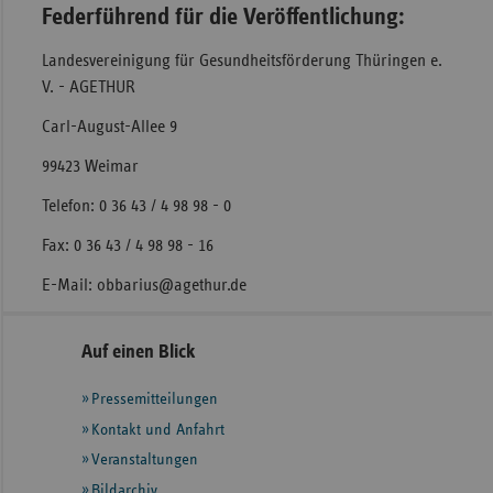
Federführend für die Veröffentlichung:
Landesvereinigung für Gesundheitsförderung Thüringen e.
V. - AGETHUR
Carl-August-Allee 9
99423 Weimar
Telefon: 0 36 43 / 4 98 98 - 0
Fax: 0 36 43 / 4 98 98 - 16
E-Mail: obbarius@agethur.de
Seitennavigation
Seitenleiste
Auf einen Blick
mit
Pressemitteilungen
weiteren
Informationen
Kontakt und Anfahrt
Veranstaltungen
Bildarchiv