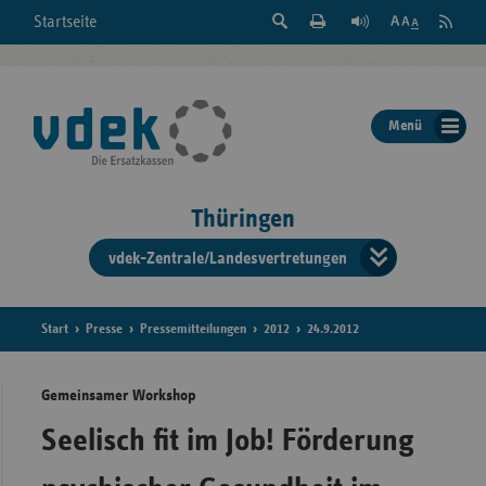
Suche
Seite
RSS
Startseite
Feed
einblenden
Drucken
abonni
Schrift
/
ausblenden
der
Menü
Seite
ändern
Thüringen
vdek-Zentrale/Landesvertretungen
Verband
der
Ersatzka
Start
Presse
Pressemitteilungen
2012
24.9.2012
Gemeinsamer Workshop
Bun
Seelisch fit im Job! Förderung