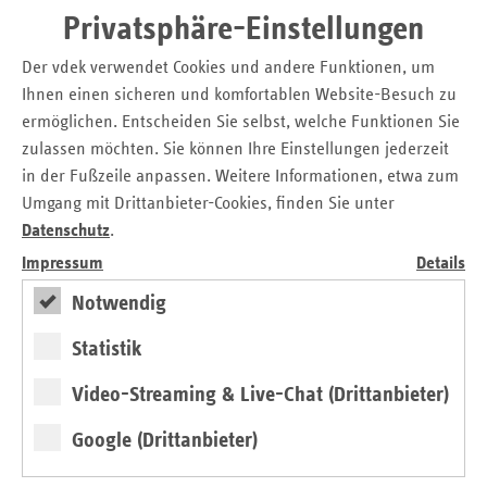
die Selbstregulationsfähigkeit als wichtige Ressource
Privatsphäre-Einstellungen
herausgestellt.
Der vdek verwendet Cookies und andere Funktionen, um
Die Veranstaltung bietet den Teilnehmern die Möglichkeit,
Ihnen einen sicheren und komfortablen Website-Besuch zu
ausgewählte Praxisbeispiele zur Förderung psychischer
ermöglichen. Entscheiden Sie selbst, welche Funktionen Sie
Gesundheit im Arbeitsleben kennenzulernen und
zulassen möchten. Sie können Ihre Einstellungen jederzeit
gemeinsam mit den Experten auszuprobieren.
in der Fußzeile anpassen. Weitere Informationen, etwa zum
Umgang mit Drittanbieter-Cookies, finden Sie unter
Der Workshop richtet sich vor allem an Multiplikatoren im
Bereich Arbeitsleben, Vertreter der Wirtschaft, Arbeitgeber,
Datenschutz
.
Betriebsärzte, Pädagogen sowie interessierte Fachkräfte
Impressum
Details
aus dem Sozial-, Bildungs- und Gesundheitswesen.
Notwendig
Weitere Informationen zum Projekt finden Sie unter
Statistik
www.agethur.de
sowie unter
www.gesundheitsziele-
thueringen.de
.
Video-Streaming & Live-Chat (Drittanbieter)
Download
Google (Drittanbieter)
Pressemeldung (PDF)