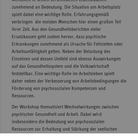
zunehmend an Bedeutung. Die Situation am Arbeitsplatz
Sac
spielt dabei eine wichtige Rolle. Erfahrungsgemäß
Sac
verbringen die meisten Menschen hier einen großen Teil
An
ihrer Zeit. Aus den Gesundheitsberichten vieler
Ersatzkassen geht zudem hervor, dass psychische
Sch
Erkrankungen zunehmend als Ursache für Fehlzeiten oder
Ho
Arbeitsunfähigkeit gelten. Neben der Belastung des
Thü
Einzelnen und dessen Umfeld sind ebenso Auswirkungen
auf das Gesundheitssystem und die Volkswirtschaft
feststellbar. Eine wichtige Rolle im Arbeitsleben spielt
daher neben der Verbesserung von Arbeitsbedingungen die
Förderung von psychosozialen Kompetenzen und
Ressourcen.
Der Workshop thematisiert Wechselwirkungen zwischen
psychischer Gesundheit und Arbeit. Dabei wird
insbesondere die Bedeutung von psychosozialen
Ressourcen zur Erhaltung und Stärkung der seelischen
Gesundheit am Arbeitsplatz in den Blick genommen und