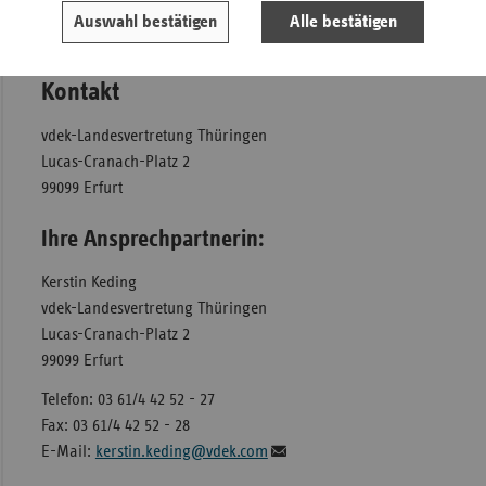
Auswahl bestätigen
Alle bestätigen
Einladung (PDF)
Kontakt
vdek-Landesvertretung Thüringen
Lucas-Cranach-Platz 2
99099 Erfurt
Ihre Ansprechpartnerin:
Kerstin Keding
vdek-Landesvertretung Thüringen
Lucas-Cranach-Platz 2
99099 Erfurt
Telefon: 03 61/4 42 52 - 27
Fax: 03 61/4 42 52 - 28
E-Mail:
kerstin.keding@vdek.com