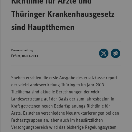
Richtlinie für Ärzte und
Wür
Thüringer Krankenhausgesetz
Bay
sind Hauptthemen
Ber
Bre
Ha
Pressemitteilung
Seite
Erfurt, 06.03.2013
auf
Hes
Seite
X
per
Mec
teilen
E-
Vo
Soeben erschien die erste Ausgabe des ersatzkasse report.
Mail
der vdek-Landesvertretung Thüringen im Jahr 2013.
Nie
teilen
Titelthema sind aktuelle Berechnungen der vdek-
Nor
Landesvertretung auf der Basis der zum Jahresbeginn in
Wes
Kraft getretenen neuen Bedarfsplanungs-Richtlinie für
Ärzte. Es stehen verschiedene Neustrukturierungen bei den
Rhe
Facharztgruppen an, aber auch im hausärztlichen
Versorgungsbereich wird das bisherige Regelungssystem
Saa