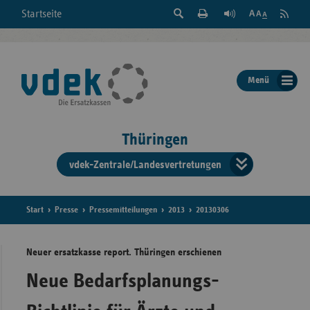
Suche
Seite
RSS
Startseite
Feed
einblenden
Drucken
abonni
Schrift
/
ausblenden
der
Menü
Seite
ändern
Thüringen
vdek-Zentrale/Landesvertretungen
Verband
der
Ersatzka
Start
Presse
Pressemitteilungen
2013
20130306
Neuer ersatzkasse report. Thüringen erschienen
Bun
Neue Bedarfsplanungs-