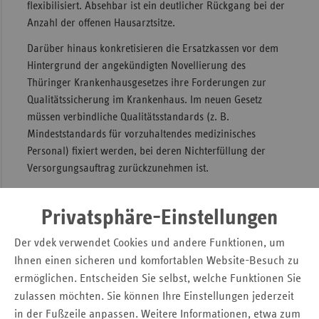
flexibilisiert. Absehbar ist ein deutlicher Rückgang bei der
Sac
Anzahl der offenen Hausarztsitze.
Sac
Darüber hinaus konkretisieren die Ersatzkassen vor dem
An
Hintergrund der angekündigten Novellierung des
Thüringer Krankenhausgesetzes ihre Forderungen zur
Sch
Qualitätssicherung im Krankenhaus. Im neuen Gesetz
Ho
müssen verbindliche Qualitätsstandards (z. B.
Thü
Mindeststandards für vorzuhaltendes medizinisches
Personal) fixiert werden, bei deren Nichterfüllung der
Versorgungsauftrag zurückzunehmen ist.
Weitere Beiträge im neuen ersatzkasse report.:
Privatsphäre-Einstellungen
- Spezialisierte ambulante Palliativversorgung (SAPV)
Der vdek verwendet Cookies und andere Funktionen, um
- Kommt das Präventionsgesetz oder kommt es
Ihnen einen sicheren und komfortablen Website-Besuch zu
(wieder) nicht?
ermöglichen. Entscheiden Sie selbst, welche Funktionen Sie
- Fachtagung Psychische Gesundheit am 10.4.2013 in
zulassen möchten. Sie können Ihre Einstellungen jederzeit
Erfurt
in der Fußzeile anpassen. Weitere Informationen, etwa zum