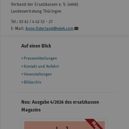
Verband der Ersatzkassen e. V. (vdek)
Landesvertretung Thüringen
Tel.: 03 61 / 4 42 52 - 27
E-Mail:
Anne.Osterland@vdek.com
Seitennavigation
Seitenleiste
Auf einen Blick
mit
Pressemitteilungen
weiteren
Informationen
Kontakt und Anfahrt
Veranstaltungen
Bildarchiv
Neu: Ausgabe 4/2026 des ersatzkassen
Magazins
Magazin