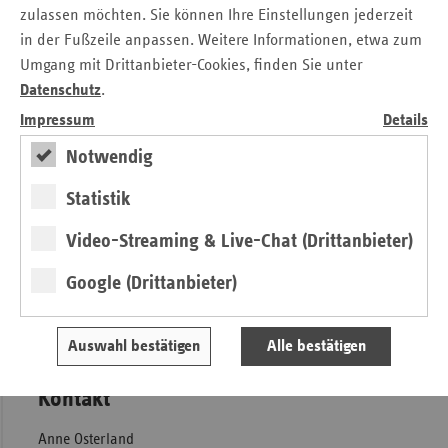
Jahr
zulassen möchten. Sie können Ihre Einstellungen jederzeit
„Krankenhäuser“
in Euro
in Prozent
in der Fußzeile anpassen. Weitere Informationen, etwa zum
Umgang mit Drittanbieter-Cookies, finden Sie unter
2010
1.720.440.000 Euro
Datenschutz
.
+ 21.496.000
Impressum
Details
2011
1.741.936.000 Euro
+ 1,25 %
Euro
Notwendig
+ 82.029.509
Statistik
2012
1.823.965.509 Euro
+ 4,71 %
Euro
Video-Streaming & Live-Chat (Drittanbieter)
+ 57.823.004
2013
1.881.788.513 Euro
+ 3,17 %
Euro
Google (Drittanbieter)
Pressemitteilung
Auswahl bestätigen
Alle bestätigen
Kontakt
Anne Osterland