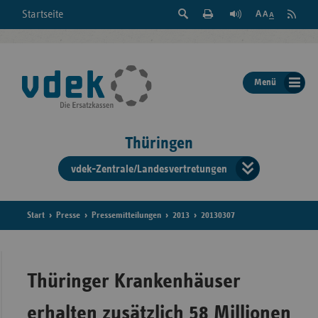
Suche
Seite
RSS
Startseite
Feed
einblenden
Drucken
abonni
Schrift
/
ausblenden
der
Menü
Seite
ändern
Thüringen
vdek-Zentrale/Landesvertretungen
Verband
der
Ersatzka
Start
Presse
Pressemitteilungen
2013
20130307
Bun
Thüringer Krankenhäuser
erhalten zusätzlich 58 Millionen