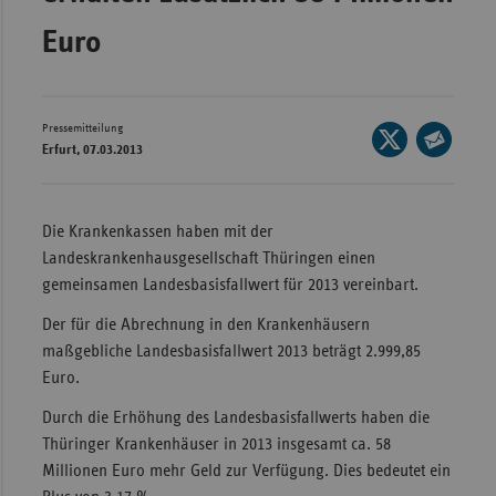
Wür
Euro
Bay
Ber
Pressemitteilung
Seite
Bre
Erfurt, 07.03.2013
auf
Seite
Ha
X
per
teilen
Hes
E-
Die Krankenkassen haben mit der
Mail
Landeskrankenhausgesellschaft Thüringen einen
Mec
teilen
gemeinsamen Landesbasisfallwert für 2013 vereinbart.
Vo
Nie
Der für die Abrechnung in den Krankenhäusern
maßgebliche Landesbasisfallwert 2013 beträgt 2.999,85
Nor
Euro.
Wes
Durch die Erhöhung des Landesbasisfallwerts haben die
Rhe
Thüringer Krankenhäuser in 2013 insgesamt ca. 58
Millionen Euro mehr Geld zur Verfügung. Dies bedeutet ein
Saa