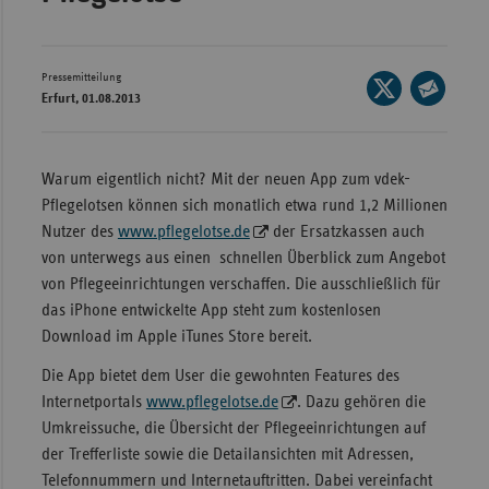
Wür
Bay
Pressemitteilung
Seite
Erfurt, 01.08.2013
Ber
auf
Seite
X
per
Bre
teilen
E-
Warum eigentlich nicht? Mit der neuen App zum vdek-
Ha
Mail
Pflegelotsen können sich monatlich etwa rund 1,2 Millionen
Hes
teilen
Nutzer des
www.pflegelotse.de
der Ersatzkassen auch
Mec
von unterwegs aus einen schnellen Überblick zum Angebot
Vo
von Pflegeeinrichtungen verschaffen. Die ausschließlich für
das iPhone entwickelte App steht zum kostenlosen
Nie
Download im Apple iTunes Store bereit.
Nor
Die App bietet dem User die gewohnten Features des
Wes
Internetportals
www.pflegelotse.de
. Dazu gehören die
Rhe
Umkreissuche, die Übersicht der Pflegeeinrichtungen auf
der Trefferliste sowie die Detailansichten mit Adressen,
Telefonnummern und Internetauftritten. Dabei vereinfacht
Saa