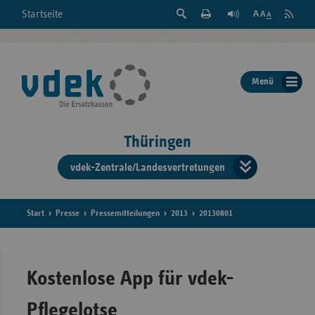
Suche
Seite
RSS
Startseite
Feed
einblenden
Drucken
abonni
Schrift
/
ausblenden
der
Menü
Seite
ändern
Thüringen
vdek-Zentrale/Landesvertretungen
Verband
der
Ersatzka
Start
Presse
Pressemitteilungen
2013
20130801
Bun
Kostenlose App für vdek-
Pflegelotse