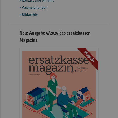
Informationen
Kontakt und Anfahrt
Veranstaltungen
Bildarchiv
Neu: Ausgabe 4/2026 des ersatzkassen
Magazins
Magazin