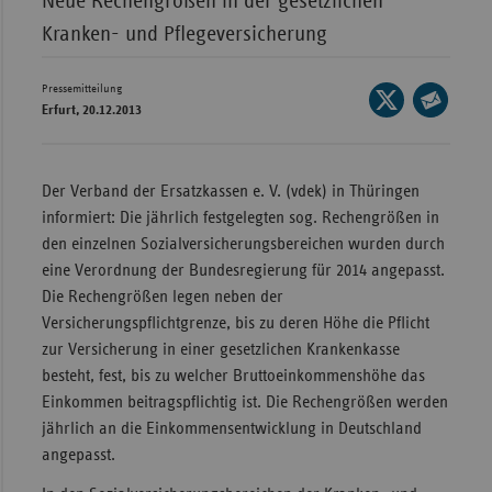
Neue Rechengrößen in der gesetzlichen
Kranken- und Pflegeversicherung
Wür
Bay
Pressemitteilung
Seite
Ber
Erfurt, 20.12.2013
auf
Seite
Bre
X
per
teilen
E-
Ha
Der Verband der Ersatzkassen e. V. (vdek) in Thüringen
Mail
informiert: Die jährlich festgelegten sog. Rechengrößen in
Hes
teilen
den einzelnen Sozialversicherungsbereichen wurden durch
Mec
eine Verordnung der Bundesregierung für 2014 angepasst.
Vo
Die Rechengrößen legen neben der
Nie
Versicherungspflichtgrenze, bis zu deren Höhe die Pflicht
zur Versicherung in einer gesetzlichen Krankenkasse
Nor
besteht, fest, bis zu welcher Bruttoeinkommenshöhe das
Wes
Einkommen beitragspflichtig ist. Die Rechengrößen werden
Rhe
jährlich an die Einkommensentwicklung in Deutschland
angepasst.
Saa