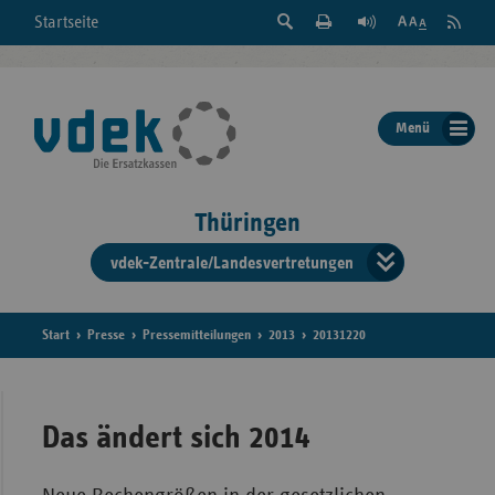
Suche
Seite
RSS
Startseite
Feed
einblenden
Drucken
abonni
Schrift
/
ausblenden
der
Menü
Seite
ändern
Thüringen
vdek-Zentrale/Landesvertretungen
Verband
der
Ersatzka
Start
Presse
Pressemitteilungen
2013
20131220
Bun
Das ändert sich 2014