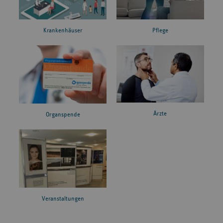
Krankenhäuser
Pflege
Ärzte
Organspende
Veranstaltungen