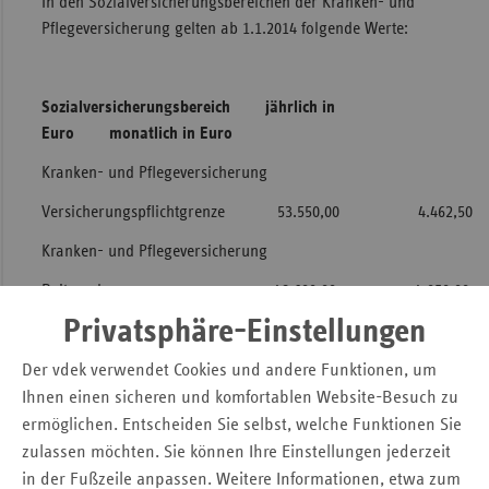
In den Sozialversicherungsbereichen der Kranken- und
Pflegeversicherung gelten ab 1.1.2014 folgende Werte:
Sac
Sac
An
Sozialversicherungsbereich jährlich in
Sch
Euro
monatlich in Euro
Ho
Kranken- und Pflegeversicherung
Thü
Versicherungspflichtgrenze 53.550,00 4.462,50
Kranken- und Pflegeversicherung
Beitragsbemessungsgrenze 48.600,00 4.050,00
Privatsphäre-Einstellungen
Zusätzlich wurde die Bezugsgröße in der
Der vdek verwendet Cookies und andere Funktionen, um
Sozialversicherung, die z. B. für die Berechnung der
Ihnen einen sicheren und komfortablen Website-Besuch zu
Zuzahlungsgrenzen für gesetzlich Versicherte
ermöglichen. Entscheiden Sie selbst, welche Funktionen Sie
herangezogen wird, angepasst. Der Wert für die gesetzliche
zulassen möchten. Sie können Ihre Einstellungen jederzeit
Kranken- und Pflegeversicherung liegt bundeseinheitlich
in der Fußzeile anpassen. Weitere Informationen, etwa zum