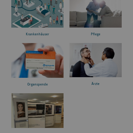
Krankenhäuser
Pflege
Ärzte
Organspende