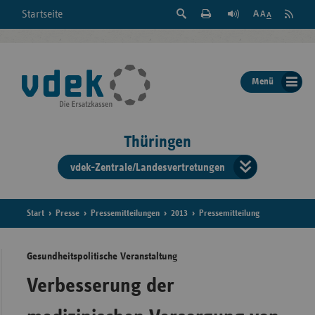
Suche
Seite
RSS
Startseite
Feed
einblenden
Drucken
abonni
Schrift
/
ausblenden
der
Menü
Seite
ändern
Thüringen
vdek-Zentrale/Landesvertretungen
Verband
der
Ersatzka
Start
Presse
Pressemitteilungen
2013
Pressemitteilung
Gesundheitspolitische Veranstaltung
Bun
Verbesserung der