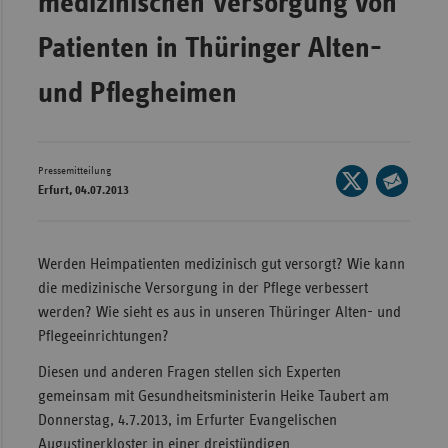
medizinischen Versorgung von
Wür
Patienten in Thüringer Alten-
Bay
und Pflegheimen
Ber
Bre
Ha
Pressemitteilung
Seite
Erfurt, 04.07.2013
auf
Hes
Seite
X
per
Mec
teilen
E-
Vo
Werden Heimpatienten medizinisch gut versorgt? Wie kann
Mail
die medizinische Versorgung in der Pflege verbessert
Nie
teilen
werden? Wie sieht es aus in unseren Thüringer Alten- und
Nor
Pflegeeinrichtungen?
Wes
Diesen und anderen Fragen stellen sich Experten
Rhe
gemeinsam mit Gesundheitsministerin Heike Taubert am
Donnerstag, 4.7.2013, im Erfurter Evangelischen
Saa
Augustinerkloster in einer dreistündigen