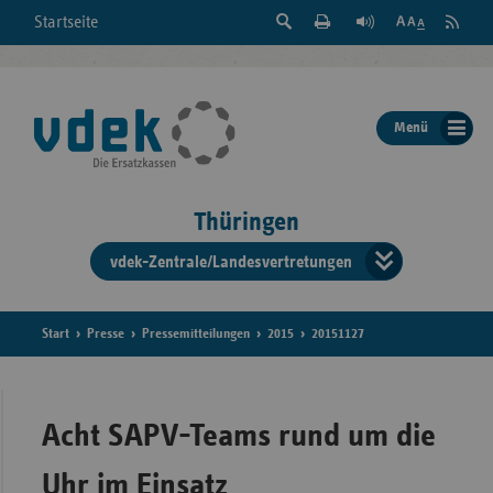
Suche
Seite
RSS
Startseite
Feed
einblenden
Drucken
abonni
Schrift
/
ausblenden
der
Menü
Seite
ändern
Thüringen
vdek-Zentrale/Landesvertretungen
Verband
der
Ersatzka
Start
Presse
Pressemitteilungen
2015
20151127
Bun
Acht SAPV-Teams rund um die
Uhr im Einsatz