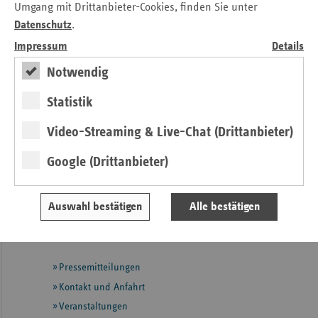
ergänzt Leistungen von Hausärzten und Pflegediensten.
Umgang mit Drittanbieter-Cookies, finden Sie unter
Datenschutz
.
Acht SAPV-Teams rund um die Uhr im Einsatz
(PDF, 15
Impressum
Details
kB)
Notwendig
Kontakt
Statistik
Anne Osterland
Video-Streaming & Live-Chat (Drittanbieter)
Verband der Ersatzkassen e. V. (vdek)
Landesvertretung Thüringen
Google (Drittanbieter)
Tel.: 03 61 / 4 42 52 - 27
E-Mail:
Anne.Osterland@vdek.com
Auswahl bestätigen
Alle bestätigen
Seitennavigation
Seitenleiste
Auf einen Blick
mit
Pressemitteilungen
weiteren
Informationen
Kontakt und Anfahrt
Veranstaltungen