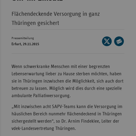
Wür
Flächendeckende Versorgung in ganz
Bay
Thüringen gesichert
Ber
Pressemitteilung
Seite
Bre
Erfurt, 29.11.2015
auf
Seite
Ha
X
per
Hes
teilen
E-
Wenn schwerkranke Menschen mit einer begrenzten
Mec
Mail
Lebenserwartung lieber zu Hause sterben möchten, haben
Vo
teilen
sie in Thüringen inzwischen die Möglichkeit, sich auch dort
betreuen zu lassen. Möglich wird dies durch eine spezielle
Nie
ambulante Palliativversorgung.
Nor
Wes
„Mit inzwischen acht SAPV-Teams kann die Versorgung im
häuslichen Bereich nunmehr flächendeckend in Thüringen
Rhe
sichergestellt werden“, so Dr. Arnim Findeklee, Leiter der
vdek-Landesvertretung Thüringen.
Saa