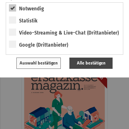
Pressemitteilungen
weiteren
Notwendig
Informationen
Kontakt und Anfahrt
Veranstaltungen
Statistik
Bildarchiv
Video-Streaming & Live-Chat (Drittanbieter)
Google (Drittanbieter)
Neu: Ausgabe 4/2026 des ersatzkassen
Magazins
Auswahl bestätigen
Alle bestätigen
Magazin