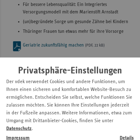
Für bessere Lebensqualität: Ein Integriertes
Sac
Versorgungsmodell mit dem Marienstift Arnstadt
Sac
(un)begründete Sorge um gesunde Zähne bei Kindern
An
Thüringer Frauen tun etwas mehr für ihre Vorsorge
Sch
Geriatrie zukunftsfähig machen
Ho
(PDF, 22 kB)
Thü
Kontakt
Privatsphäre-Einstellungen
Anne Osterland
Der vdek verwendet Cookies und andere Funktionen, um
Verband der Ersatzkassen e. V. (vdek)
Ihnen einen sicheren und komfortablen Website-Besuch zu
Landesvertretung Thüringen
ermöglichen. Entscheiden Sie selbst, welche Funktionen Sie
Tel.: 03 61 / 4 42 52 - 27
zulassen möchten. Sie können Ihre Einstellungen jederzeit
E-Mail:
Anne.Osterland@vdek.com
in der Fußzeile anpassen. Weitere Informationen, etwa zum
Umgang mit Drittanbieter-Cookies, finden Sie unter
Datenschutz
.
Seitennavigation
Seitenleiste
Auf einen Blick
Impressum
Details
mit