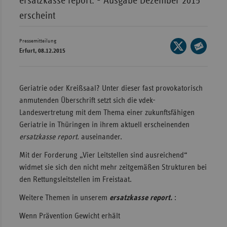
ersatzkasse report. - Ausgabe Dezember 2015
erscheint
Wür
Bay
Pressemitteilung
Seite
Ber
Erfurt, 08.12.2015
auf
Seite
Bre
X
per
teilen
E-
Ha
Geriatrie oder Kreißsaal? Unter dieser fast provokatorisch
Mail
anmutenden Überschrift setzt sich die vdek-
Hes
teilen
Landesvertretung mit dem Thema einer zukunftsfähigen
Mec
Geriatrie in Thüringen in ihrem aktuell erscheinenden
Vo
ersatzkasse report.
auseinander.
Nie
Mit der Forderung „Vier Leitstellen sind ausreichend“
Nor
widmet sie sich den nicht mehr zeitgemäßen Strukturen bei
Wes
den Rettungsleitstellen im Freistaat.
Rhe
Weitere Themen in unserem
ersatzkasse report.
:
Wenn Prävention Gewicht erhält
Saa