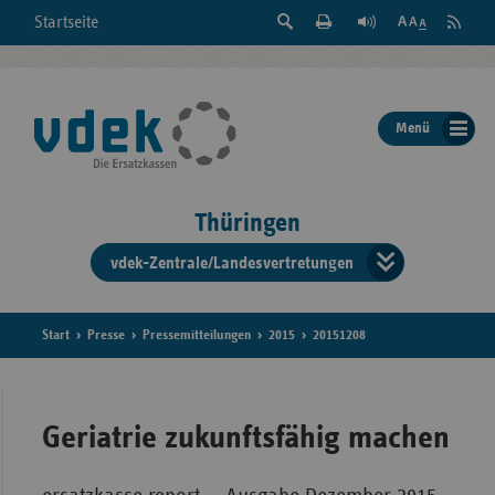
Suche
Seite
RSS
Startseite
Feed
einblenden
Drucken
abonni
Schrift
/
ausblenden
der
Menü
Seite
ändern
Thüringen
vdek-Zentrale/Landesvertretungen
Verband
der
Ersatzka
Start
Presse
Pressemitteilungen
2015
20151208
Bun
Geriatrie zukunftsfähig machen