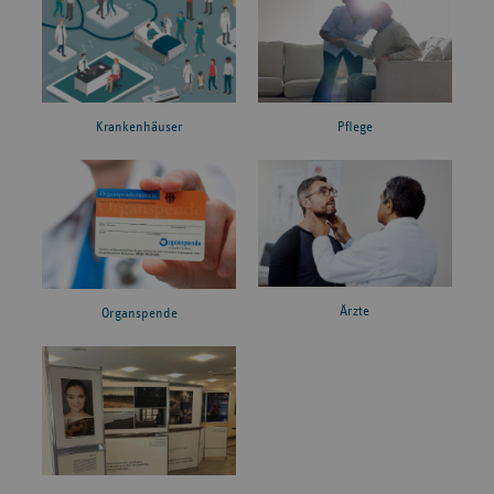
Krankenhäuser
Pflege
Ärzte
Organspende