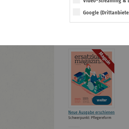
Video-Streaming & L
Bildarchiv
Google (Drittanbiete
Neu: Ausgabe 4/2026
des ersatzkassen
Magazins
Magazin
weiter
Neue Ausgabe erschienen
Schwerpunkt: Pflegereform