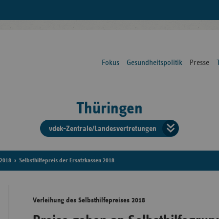
Fokus
Gesundheitspolitik
Presse
Thüringen
vdek-Zentrale/Landesvertretungen
Verba
der
2018
Selbsthilfepreis der Ersatzkassen 2018
Ersat
Verleihung des Selbsthilfepreises 2018
Bun