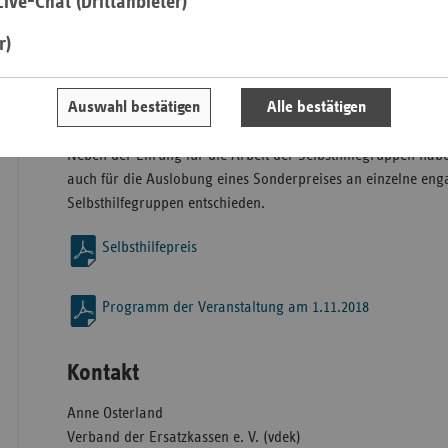
ive-Chat (Drittanbieter)
Insgesamt gingen bei der vdek-Landesvertretung 59 Bewerbun
ein.
r)
Saa
Die Jury hat sich nach Sichtung der Bewerbungen für vier Se
Sac
entschieden, welche den diesjährigen Selbsthilfepreis, dotiert
Auswahl bestätigen
Alle bestätigen
Sac
erhalten.
An
Neben der Ehrung für die Arbeit der Selbsthilfegruppen habe
Sch
auch für die Auslobung eines Sonderpreises an einzelne enga
Ho
Selbsthilfegruppen entschieden.
Thü
Selbsthilfepreis
Programm der Veranstaltung am 1.11.2018
Kontakt
Anne Osterland
Verband der Ersatzkassen e. V. (vdek)