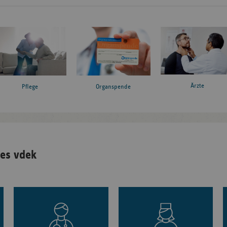
Ärzte
Pflege
Organspende
es vdek