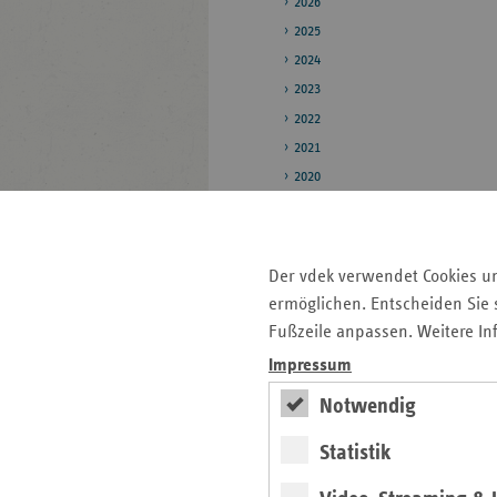
2026
2025
2024
2023
2022
2021
2020
2019
Pressestelle
Der vdek verwendet Cookies u
Bildarchiv
ermöglichen. Entscheiden Sie s
Fußzeile anpassen. Weitere In
Impressum
Seitenleiste
Auf einen Blick
mit
Notwendig
Pressemitteilungen
weiteren
Statistik
Informationen
Kontakt und Anfahrt
Veranstaltungen