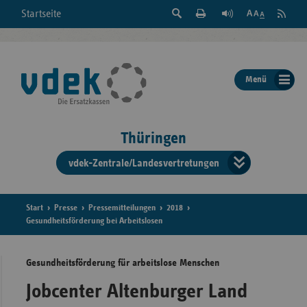
Suche
Seite
RSS
Startseite
Feed
einblenden
Drucken
abonni
Schrift
/
ausblenden
der
Menü
Seite
ändern
Thüringen
vdek-Zentrale/Landesvertretungen
Verband
der
Ersatzka
Start
Presse
Pressemitteilungen
2018
Gesundheitsförderung bei Arbeitslosen
Gesundheitsförderung für arbeitslose Menschen
Bun
Jobcenter Altenburger Land