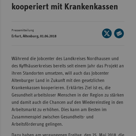
kooperiert mit Krankenkassen
Wür
Bay
Ber
Pressemitteilung
Seite
Erfurt, Altenburg, 01.06.2018
auf
Bre
Seite
X
per
Ha
teilen
E-
Während die Jobcenter des Landkreises Nordhausen und
Hes
Mail
des Kyffhäuserkreises bereits seit einem Jahr das Projekt an
teilen
Mec
ihren Standorten umsetzen, will auch das Jobcenter
Vo
Altenburger Land in Zukunft mit den gesetzlichen
Krankenkassen kooperieren. Erklärtes Ziel ist es, die
Nie
Gesundheit arbeitsloser Menschen in der Region zu stärken
Nor
und damit auch die Chancen auf den Wiedereinstieg in den
Wes
Arbeitsmarkt zu erhöhen. Dies kann am Besten im
Rhe
Zusammenspiel zwischen Gesundheits- und
Arbeitsförderung gelingen.
Saa
Dazu haben am vergangenen Freitag, den 25. Mai 2018, die