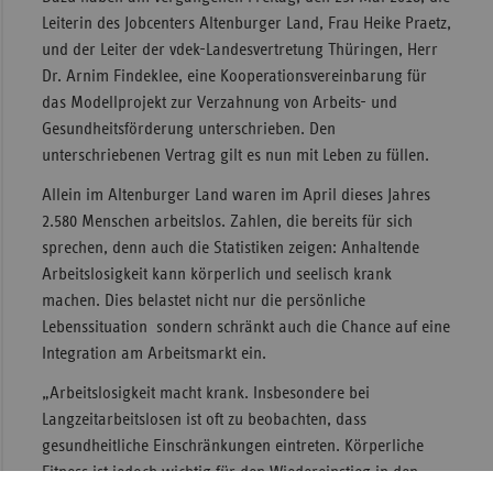
Leiterin des Jobcenters Altenburger Land, Frau Heike Praetz,
Sac
und der Leiter der vdek-Landesvertretung Thüringen, Herr
Sac
Dr. Arnim Findeklee, eine Kooperationsvereinbarung für
An
das Modellprojekt zur Verzahnung von Arbeits- und
Gesundheitsförderung unterschrieben. Den
Sch
unterschriebenen Vertrag gilt es nun mit Leben zu füllen.
Ho
Allein im Altenburger Land waren im April dieses Jahres
Thü
2.580 Menschen arbeitslos. Zahlen, die bereits für sich
sprechen, denn auch die Statistiken zeigen: Anhaltende
Arbeitslosigkeit kann körperlich und seelisch krank
machen. Dies belastet nicht nur die persönliche
Lebenssituation sondern schränkt auch die Chance auf eine
Integration am Arbeitsmarkt ein.
„Arbeitslosigkeit macht krank. Insbesondere bei
Langzeitarbeitslosen ist oft zu beobachten, dass
gesundheitliche Einschränkungen eintreten. Körperliche
Fitness ist jedoch wichtig für den Wiedereinstieg in den