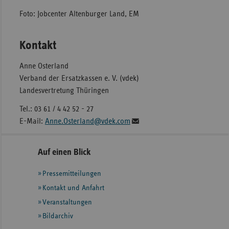
Foto: Jobcenter Altenburger Land, EM
Kontakt
Anne Osterland
Verband der Ersatzkassen e. V. (vdek)
Landesvertretung Thüringen
Tel.: 03 61 / 4 42 52 - 27
E-Mail:
Anne.Osterland@vdek.com
Seitennavigation
Seitenleiste
Auf einen Blick
mit
Pressemitteilungen
weiteren
Informationen
Kontakt und Anfahrt
Veranstaltungen
Bildarchiv