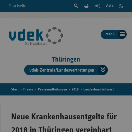
Suche
Seite
RSS
Startseite
Feed
einblenden
Drucken
abonni
Schrift
/
ausblenden
der
Menü
Seite
ändern
Thüringen
vdek-Zentrale/Landesvertretungen
Verband
der
Ersatzka
Start
Presse
Pressemitteilungen
2018
Landesbasisfallwert
Bun
Neue Krankenhausentgelte für
2018 in Thüringen vereinbart