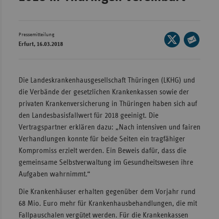
Wür
Bay
Pressemitteilung
Seite
Erfurt, 16.03.2018
Ber
auf
Seite
X
per
Bre
teilen
E-
Die Landeskrankenhausgesellschaft Thüringen (LKHG) und
Ha
Mail
die Verbände der gesetzlichen Krankenkassen sowie der
Hes
teilen
privaten Krankenversicherung in Thüringen haben sich auf
Mec
den Landesbasisfallwert für 2018 geeinigt. Die
Vo
Vertragspartner erklären dazu: „Nach intensiven und fairen
Verhandlungen konnte für beide Seiten ein tragfähiger
Nie
Kompromiss erzielt werden. Ein Beweis dafür, dass die
Nor
gemeinsame Selbstverwaltung im Gesundheitswesen ihre
Wes
Aufgaben wahrnimmt.“
Rhe
Die Krankenhäuser erhalten gegenüber dem Vorjahr rund
68 Mio. Euro mehr für Krankenhausbehandlungen, die mit
Fallpauschalen vergütet werden. Für die Krankenkassen
Saa