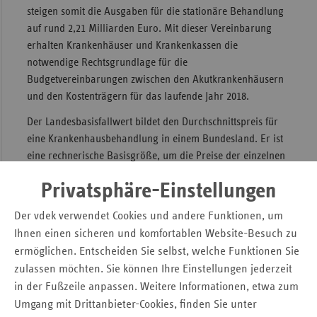
steigen somit die Ausgaben für die stationäre Behandlung
Sac
auf rund 2,21 Milliarden Euro. Mit dieser Vereinbarung
Sac
erhalten Krankenhäuser und Krankenkassen die
An
notwendige Rechtsgrundlage für die
Budgetvereinbarungen zwischen den Akutkrankenhäusern
Sch
und den Kostenträgern für das laufende Jahr 2018.
Ho
Der Landesbasisfallwert bildet den Durchschnittspreis für
Thü
eine Krankenhausbehandlung in einem Bundesland. Er ist
eine rechnerische Basisgröße, um die Preise der einzelnen
Behandlungen wie Hüftoperationen oder
Privatsphäre-Einstellungen
Blinddarmentfernungen zu bestimmen. Generell erhält
somit jedes Thüringer Krankenhaus für die gleiche
Der vdek verwendet Cookies und andere Funktionen, um
medizinische Behandlung den gleichen Betrag.
Ihnen einen sicheren und komfortablen Website-Besuch zu
ermöglichen. Entscheiden Sie selbst, welche Funktionen Sie
Neue Krankenhausentgelte für 2018 in Thüringen
zulassen möchten. Sie können Ihre Einstellungen jederzeit
vereinbart
in der Fußzeile anpassen. Weitere Informationen, etwa zum
Kontakt
Umgang mit Drittanbieter-Cookies, finden Sie unter