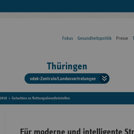
Fokus
Gesundheitspolitik
Presse
Thüringen
vdek-Zentrale/Landesvertretungen
Verba
der
2018
Gutachten zu Rettungsdienstleitstellen
Ersat
Für moderne und intelligente St
Bun