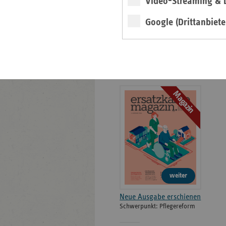
Video-Streaming & L
Bildarchiv
Google (Drittanbiete
Neu: Ausgabe 4/2026
des ersatzkassen
Magazins
Magazin
weiter
Neue Ausgabe erschienen
Schwerpunkt: Pflegereform