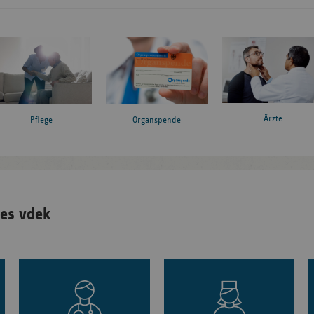
Ärzte
Pflege
Organspende
es vdek