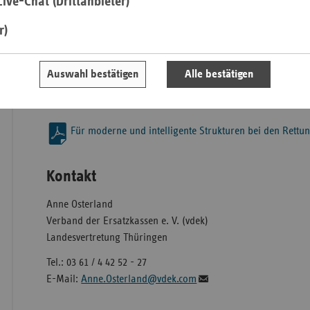
ive-Chat (Drittanbieter)
der Leitstellen im Freistaat beweist unsere Auffassung nachdr
existierenden 13 Leitstellen sollen künftig vier zentrale Leitst
r)
Saa
Mitte, Nord und Süd diese Aufgaben übernehmen.
Sac
Die Herausforderung für alle Beteiligten muss es nunmehr se
Auswahl bestätigen
Alle bestätigen
Sac
modernen Kommunikationsmöglichkeiten intelligente und dam
An
gerichtete Strukturen aufzubauen“, so Findeklee abschließen
Sch
Für moderne und intelligente Strukturen bei den Rettung
Ho
Thü
Kontakt
Anne Osterland
Verband der Ersatzkassen e. V. (vdek)
Landesvertretung Thüringen
Tel.: 03 61 / 4 42 52 - 27
E-Mail:
Anne.Osterland@vdek.com