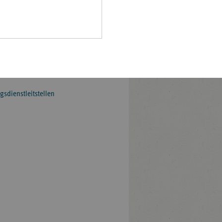
ücklich. Anstelle der bislang
Pfalz
ellen in den Regionen Ost,
rland
hsen
in, unter Nutzung der
hsen-
it auf die Zukunft
halt
d.
leswig-
sdienstleitstellen
lstein
ringen