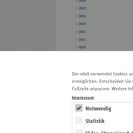
2026
2025
2024
2023
2022
2021
2020
2019
Pressestelle
Der vdek verwendet Cookies u
Bildarchiv
ermöglichen. Entscheiden Sie s
Fußzeile anpassen. Weitere In
Impressum
Seitenleiste
Auf einen Blick
mit
Notwendig
Pressemitteilungen
weiteren
Statistik
Informationen
Kontakt und Anfahrt
Veranstaltungen