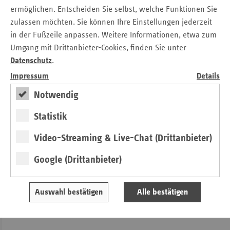
ermöglichen. Entscheiden Sie selbst, welche Funktionen Sie
zulassen möchten. Sie können Ihre Einstellungen jederzeit
in der Fußzeile anpassen. Weitere Informationen, etwa zum
Umgang mit Drittanbieter-Cookies, finden Sie unter
Datenschutz
.
Impressum
Details
Notwendig
Statistik
Video-Streaming & Live-Chat (Drittanbieter)
Google (Drittanbieter)
Alle Informationen rund um die aktuellen „vdek-Basisdaten
des Gesundheitswesens 2017/2018“ sind auch im Internet
Auswahl bestätigen
Alle bestätigen
abrufbar.
http://www.vdek.com/presse/daten.html