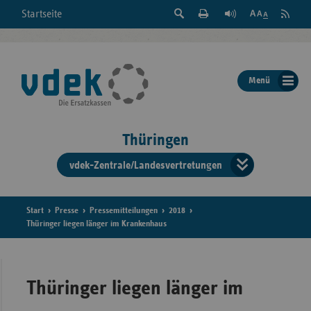
Suche
Seite
RSS
Startseite
Feed
einblenden
Drucken
abonni
Schrift
/
ausblenden
der
Menü
Seite
ändern
Thüringen
vdek-Zentrale/Landesvertretungen
Verband
der
Ersatzka
Start
Presse
Pressemitteilungen
2018
Thüringer liegen länger im Krankenhaus
Bun
Thüringer liegen länger im