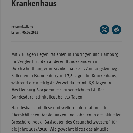
Krankenhaus
Wür
Bay
Pressemitteilung
Seite
Ber
Erfurt, 05.04.2018
auf
Seite
Bre
X
per
Ha
teilen
E-
Mit 7,6 Tagen liegen Patienten in Thüringen und Hamburg
Mail
Hes
im Vergleich zu den anderen Bundesländern im
teilen
Durchschnitt länger in Krankenhäusern. Am längsten liegen
Mec
Patienten in Brandenburg mit 7,8 Tagen im Krankenhaus,
Vo
während die niedrigste Verweildauer mit 6,9 Tagen in
Nie
Mecklenburg-Vorpommern zu verzeichnen ist. Der
Nor
Bundesdurchschnitt liegt bei 7,3 Tagen.
Wes
Nachlesbar sind diese und weitere Informationen in
Rhe
übersichtlichen Darstellungen und Tabellen in der aktuellen
Broschüre „vdek- Basisdaten des Gesundheitswesens“ für
die Jahre 2017/2018. Wie gewohnt bietet das aktuelle
Saa