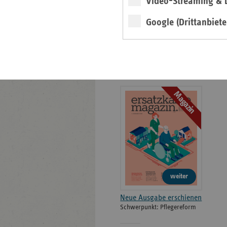
Video-Streaming & L
Bildarchiv
Google (Drittanbiete
Neu: Ausgabe 4/2026
des ersatzkassen
Magazins
Magazin
weiter
Neue Ausgabe erschienen
Schwerpunkt: Pflegereform