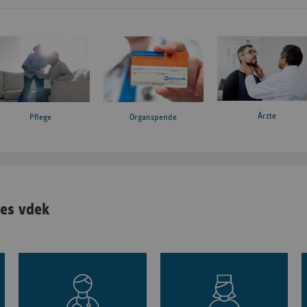
Ärzte
Pflege
Organspende
es vdek