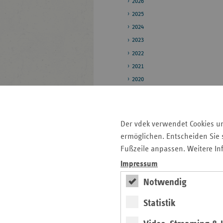
2026
2025
2024
2023
2022
2021
2020
2019
Pressestelle
Der vdek verwendet Cookies u
Bildarchiv
ermöglichen. Entscheiden Sie s
Fußzeile anpassen. Weitere In
Impressum
Seitenleiste
Auf einen Blick
mit
Notwendig
Pressemitteilungen
weiteren
Statistik
Informationen
Kontakt und Anfahrt
Veranstaltungen