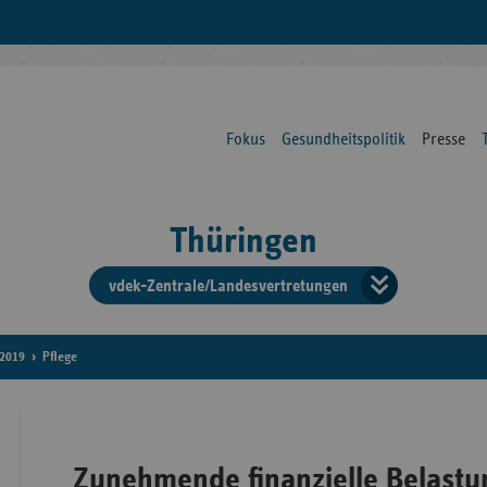
Fokus
Gesundheitspolitik
Presse
Thüringen
vdek-Zentrale/Landesvertretungen
Verba
der
2019
Pflege
Ersat
Zunehmende finanzielle Belastu
Bun