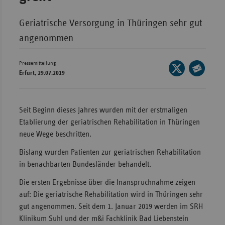
Wür
Geriatrische Versorgung in Thüringen sehr gut
Bay
angenommen
Ber
Pressemitteilung
Seite
Bre
Erfurt, 29.07.2019
auf
Seite
Ha
X
per
Hes
teilen
E-
Seit Beginn dieses Jahres wurden mit der erstmaligen
Mec
Mail
Etablierung der geriatrischen Rehabilitation in Thüringen
Vo
teilen
neue Wege beschritten.
Nie
Bislang wurden Patienten zur geriatrischen Rehabilitation
Nor
in benachbarten Bundesländer behandelt.
Wes
Die ersten Ergebnisse über die Inanspruchnahme zeigen
Rhe
auf: Die geriatrische Rehabilitation wird in Thüringen sehr
gut angenommen. Seit dem 1. Januar 2019 werden im SRH
Klinikum Suhl und der m&i Fachklinik Bad Liebenstein
Saa