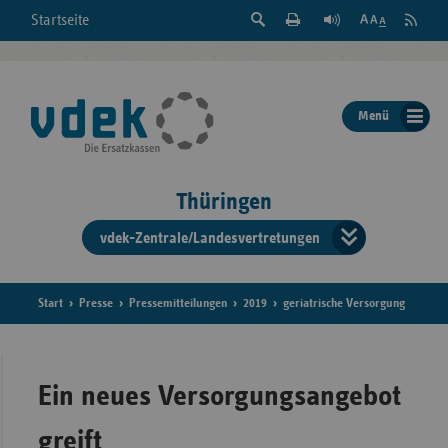
Suche
Seite
RSS
Startseite
Feed
einblenden
Drucken
abonni
Schrift
/
ausblenden
der
Menü
Seite
ändern
Thüringen
vdek-Zentrale/Landesvertretungen
Verband
der
Ersatzka
Start
Presse
Pressemitteilungen
2019
geriatrische Versorgung
Bun
Ein neues Versorgungsangebot
greift