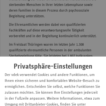
sterbenden Menschen in ihrer letzten Lebensphase sowie
Sac
deren Familien in diesem Prozess durch psychosoziale
Sac
Begleitung unterstützen.
An
Die Ehrenamtlichen werden dabei von qualifizierten
Sch
Fachkräften auf diese verantwortungsvolle Tätigkeit
Ho
vorbereitet und in der Begleitung kontinuierlich unterstützt.
Thü
Im Freistaat Thüringen waren im letzten Jahr 1.308
qualifizierte ehrenamtliche Personen in der ambulanten
Sterbebegleitung tätig. Sie leisteten bei 1.807
todkranken
Menschen Sterbebegleitung.
Privatsphäre-Einstellungen
Seit 2016 übernehmen die Kassen auch die Sachkosten.
Der vdek verwendet Cookies und andere Funktionen, um
Hospizdienste können so etwa die Förderung der Miete,
Ihnen einen sicheren und komfortablen Website-Besuch zu
von Büromaterial oder Fahrkosten bei den Kassen
ermöglichen. Entscheiden Sie selbst, welche Funktionen Sie
beantragen.
zulassen möchten. Sie können Ihre Einstellungen jederzeit
Ambulante Hospizarbeit wird mit 2,9 Millionen Euro
in der Fußzeile anpassen. Weitere Informationen, etwa zum
durch Thüringer Krankenkassen unterstützt
Umgang mit Drittanbieter-Cookies, finden Sie unter