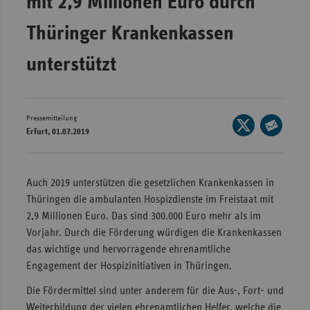
mit 2,9 Millionen Euro durch
Wür
Thüringer Krankenkassen
Bay
unterstützt
Ber
Bre
Ha
Pressemitteilung
Seite
Erfurt, 01.07.2019
auf
Hes
Seite
X
per
Mec
teilen
E-
Vo
Auch 2019 unterstützen die gesetzlichen Krankenkassen in
Mail
Thüringen die ambulanten Hospizdienste im Freistaat mit
Nie
teilen
2,9 Millionen Euro. Das sind 300.000 Euro mehr als im
Nor
Vorjahr. Durch die Förderung würdigen die Krankenkassen
Wes
das wichtige und hervorragende ehrenamtliche
Engagement der Hospizinitiativen in Thüringen.
Rhe
Die Fördermittel sind unter anderem für die Aus-, Fort- und
Saa
Weiterbildung der vielen ehrenamtlichen Helfer, welche die