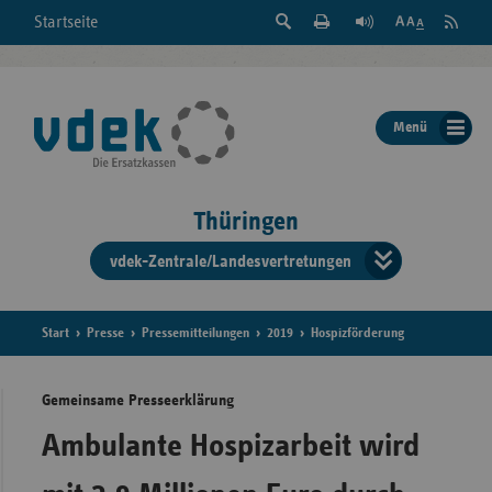
Suche
Seite
RSS
Startseite
Feed
einblenden
Drucken
abonni
Schrift
/
ausblenden
der
Menü
Seite
ändern
Thüringen
vdek-Zentrale/Landesvertretungen
Verband
der
Ersatzka
Start
Presse
Pressemitteilungen
2019
Hospizförderung
Gemeinsame Presseerklärung
Bun
Ambulante Hospizarbeit wird