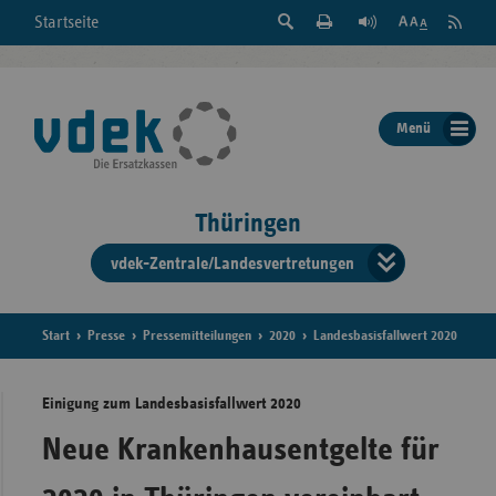
Suche
Seite
RSS
Startseite
Feed
einblenden
Drucken
abonni
Schrift
/
ausblenden
der
Menü
Seite
ändern
Thüringen
vdek-Zentrale/Landesvertretungen
Verband
der
Ersatzka
Start
Presse
Pressemitteilungen
2020
Landesbasisfallwert 2020
Einigung zum Landesbasisfallwert 2020
Bun
Neue Krankenhausentgelte für