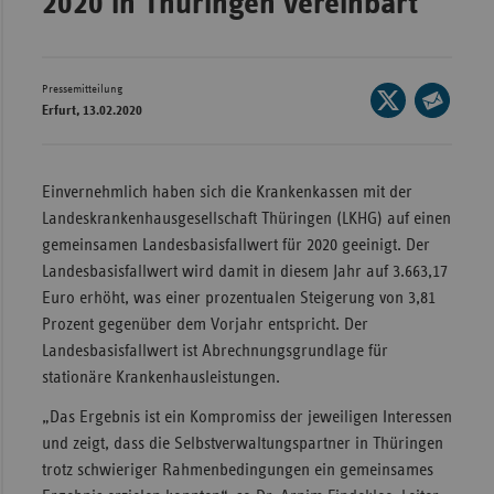
2020 in Thüringen vereinbart
Wür
Bay
Pressemitteilung
Seite
Ber
Erfurt, 13.02.2020
auf
Seite
Bre
X
per
teilen
E-
Ha
Einvernehmlich haben sich die Krankenkassen mit der
Mail
Landeskrankenhausgesellschaft Thüringen (LKHG) auf einen
Hes
teilen
gemeinsamen Landesbasisfallwert für 2020 geeinigt. Der
Mec
Landesbasisfallwert wird damit in diesem Jahr auf 3.663,17
Vo
Euro erhöht, was einer prozentualen Steigerung von 3,81
Nie
Prozent gegenüber dem Vorjahr entspricht. Der
Landesbasisfallwert ist Abrechnungsgrundlage für
Nor
stationäre Krankenhausleistungen.
Wes
„Das Ergebnis ist ein Kompromiss der jeweiligen Interessen
Rhe
und zeigt, dass die Selbstverwaltungspartner in Thüringen
trotz schwieriger Rahmenbedingungen ein gemeinsames
Saa