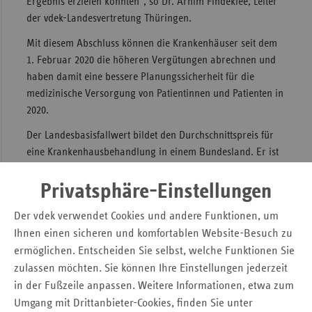
Ergebnis erzielen konnten“, so Dr. Arnim Findeklee, Leiter
der vdek-Landesvertretung Thüringen.
Sac
Mit diesem Abschluss können die Krankenhäuser seit dem
Sac
1. Februar 2020 die höheren Vergütungen abrechnen und
An
haben damit eine bessere Planungssicherheit für die
Sch
medizinische Versorgung von Patientinnen und Patienten in
Ho
2020.
Thü
Der Landesbasisfallwert bildet den Durchschnittspreis für
eine Krankenhausbehandlung in einem Bundesland. Er ist
eine rechnerische Basisgröße, um die Preise der einzelnen
Behandlungen wie Hüftoperationen oder
Privatsphäre-Einstellungen
Blinddarmentfernungen zu bestimmen. Generell erhält
Der vdek verwendet Cookies und andere Funktionen, um
somit jedes Thüringer Krankenhaus für die gleiche
Ihnen einen sicheren und komfortablen Website-Besuch zu
medizinische Behandlung den gleichen Betrag.
ermöglichen. Entscheiden Sie selbst, welche Funktionen Sie
Neue Krankenhausentgelte für 2020 in Thüringen
zulassen möchten. Sie können Ihre Einstellungen jederzeit
vereinbart
in der Fußzeile anpassen. Weitere Informationen, etwa zum
Umgang mit Drittanbieter-Cookies, finden Sie unter