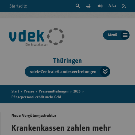
Suche
Seite
RSS
Startseite
Feed
einblenden
Drucken
abonni
Schrift
/
ausblenden
der
Menü
Seite
ändern
Thüringen
vdek-Zentrale/Landesvertretungen
Verband
der
Ersatzka
Start
Presse
Pressemitteilungen
2020
Pflegepersonal erhält mehr Geld
Neue Vergütungsstruktur
Bun
Krankenkassen zahlen mehr