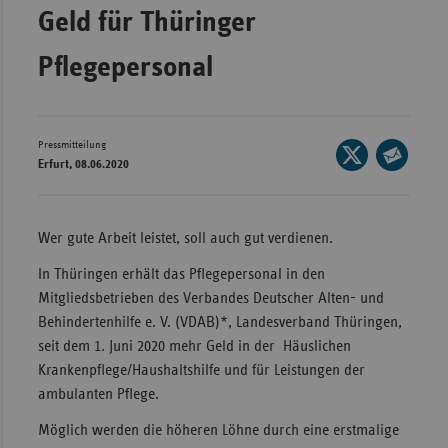
Geld für Thüringer
Wür
Pflegepersonal
Bay
Ber
Bre
Pressmitteilung
Seite
Erfurt, 08.06.2020
Ha
auf
Seite
X
Hes
per
teilen
E-
Mec
Wer gute Arbeit leistet, soll auch gut verdienen.
Mail
Vo
In Thüringen erhält das Pflegepersonal in den
teilen
Nie
Mitgliedsbetrieben des Verbandes Deutscher Alten- und
Behindertenhilfe e. V. (VDAB)*, Landesverband Thüringen,
Nor
seit dem 1. Juni 2020 mehr Geld in der Häuslichen
Wes
Krankenpflege/Haushaltshilfe und für Leistungen der
Rhe
ambulanten Pflege.
Möglich werden die höheren Löhne durch eine erstmalige
Saa