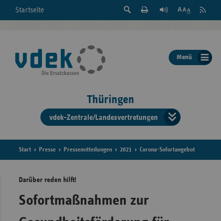
Suche
Seite
RSS
Startseite
Feed
einblenden
Drucken
abonni
Schrift
/
ausblenden
der
Menü
Seite
ändern
Thüringen
vdek-Zentrale/Landesvertretungen
Verband
der
Ersatzka
Start
Presse
Pressemitteilungen
2021
Corona-Sofortangebot
Darüber reden hilft!
Bun
Sofortmaßnahmen zur