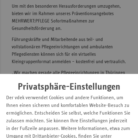
Um mit den besonderen Herausforderungen umzugehen,
Sac
bieten wir im Rahmen unseres Präventionsangebotes
Sac
MEHRWERT:PFLEGE Sofortmaßnahmen zur
An
Gesundheitsförderung an.
Sch
Führungskräfte und Mitarbeitende aus teil- und
Ho
vollstationären Pflegeeinrichtungen und ambulanten
Pflegediensten können sich für ein virtuelles
Thü
Kleingruppenformat anmelden – kostenfrei und vertraulich.
„Wir machen gerade alle Pflegeeinrichtungen in Thüringen
auf unser Sofortangebot nochmals aufmerksam“, so Dr.
Privatsphäre-Einstellungen
Findeklee.
Der vdek verwendet Cookies und andere Funktionen, um
Weitergehende Informationen sind auf der Internetseite
Ihnen einen sicheren und komfortablen Website-Besuch zu
abrufbar.
ermöglichen. Entscheiden Sie selbst, welche Funktionen Sie
https://www.mehrwert-pflege.com/
zulassen möchten. Sie können Ihre Einstellungen jederzeit
in der Fußzeile anpassen. Weitere Informationen, etwa zum
Darüber reden hilft!
Umgang mit Drittanbieter-Cookies, finden Sie unter