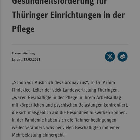
Gesundheitsförderung für
Wür
Thüringer Einrichtungen in der
Bay
Pflege
Ber
Bre
Ha
Pressemitteilung
Seite
Erfurt, 17.03.2021
auf
Hes
Seite
X
per
Mec
teilen
E-
Vo
„Schon vor Ausbruch des Coronavirus“, so Dr. Arnim
Mail
Findeklee, Leiter der vdek-Landesvertretung Thüringen,
Nie
teilen
„waren Beschäftigte in der Pflege in ihrem Arbeitsalltag
Nor
mit körperlichen und psychischen Belastungen konfrontiert,
Wes
die sich maßgeblich auf die Gesundheit auswirken können.
In der Pandemie haben sich die Rahmenbedingungen
Rhe
weiter verändert, was bei vielen Beschäftigten mit einer
Mehrbelastung einhergeht.“
Saa