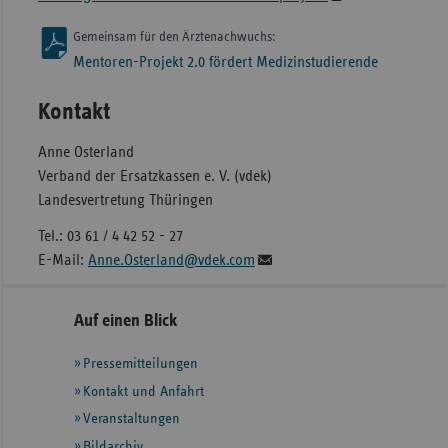
Gemeinsam für den Ärztenachwuchs:
Mentoren-Projekt 2.0 fördert Medizinstudierende
Kontakt
Anne Osterland
Verband der Ersatzkassen e. V. (vdek)
Landesvertretung Thüringen
Tel.: 03 61 / 4 42 52 - 27
E-Mail:
Anne.Osterland@vdek.com
Seitennavigation
Seitenleiste
Auf einen Blick
mit
Pressemitteilungen
weiteren
Informationen
Kontakt und Anfahrt
Veranstaltungen
Bildarchiv