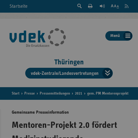
Suche
Seite
RSS
Startseite
Feed
einblenden
Drucken
abonni
Schrift
/
ausblenden
der
Menü
Seite
ändern
Thüringen
vdek-Zentrale/Landesvertretungen
Verband
der
Ersatzka
Start
Presse
Pressemitteilungen
2021
gem. PM Mentorenprojekt
Gemeinsame Presseinformation
Bun
Mentoren-Projekt 2.0 fördert