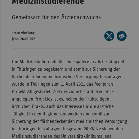
Medizinstudierende
Wür
Gemeinsam für den Ärztenachwuchs
Bay
Ber
Pressemitteilung
Seite
Jena, 26.04.2021
Bre
auf
Seite
X
Ha
per
teilen
E-
Um Medizinstudierende für eine spätere ärztliche Tätigkeit
Hes
Mail
in Thüringen zu begeistern und somit zur Sicherung der
Mec
teilen
flächendeckenden medizinischen Versorgung beizutragen,
Vo
wurde in Thüringen zum 1. April 2021 das Mentoren-
Nie
Projekt 2.0 gestartet. Ziel des zunächst auf drei Jahre
angelegten Projektes ist es, neben der frühzeitigen
Nor
ärztlichen Praxis, auch das Interesse für die ärztliche
Wes
Tätigkeit in den Regionen zu wecken und somit zur
Rhe
Sicherung der flächendeckenden medizinischen Versorgung
in Thüringen beizutragen. Insgesamt 20 Plätze stehen den
Medizinstudierenden des Universitätsklinikums Jena
Saa