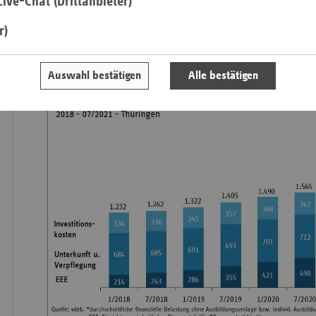
ive-Chat (Drittanbieter)
Laut Findeklee reichen die jetzigen Schritte einer „kleinen P
aus. Denn es gelte, Pflegebedürftige spürbar zu entlasten un
r)
Saa
langfristig zu sichern. Nötig sei aus diesem Grunde auch ein
Sac
Steuerzuschuss für die Pflegeversicherung.
Auswahl bestätigen
Alle bestätigen
Sac
An
Sch
Ho
Thü