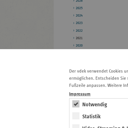
2026
2025
2024
2023
2022
2021
2020
2019
Pressestelle
Der vdek verwendet Cookies u
Bildarchiv
ermöglichen. Entscheiden Sie s
Fußzeile anpassen. Weitere In
Impressum
Seitenleiste
Auf einen Blick
mit
Notwendig
Pressemitteilungen
weiteren
Statistik
Informationen
Kontakt und Anfahrt
Veranstaltungen