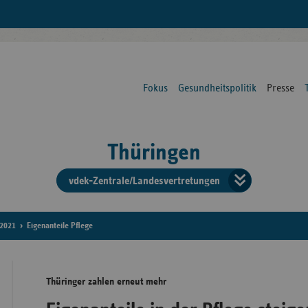
Fokus
Gesundheitspolitik
Presse
Thüringen
vdek-Zentrale/Landesvertretungen
Verba
der
2021
Eigenanteile Pflege
Ersat
Thüringer zahlen erneut mehr
Bun