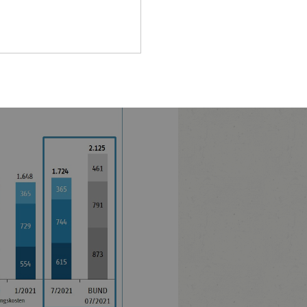
flegereform“ bei Weitem nicht
Pfalz
d die Finanzierung
rland
 dauerhaft höherer
hsen
hsen-
halt
leswig-
lstein
ringen