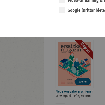
Video-Streaming & L
Bildarchiv
Google (Drittanbiete
Neu: Ausgabe 4/2026
des ersatzkassen
Magazins
Magazin
weiter
Neue Ausgabe erschienen
Schwerpunkt: Pflegereform