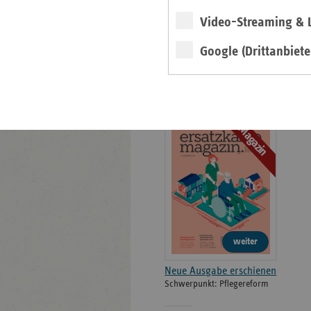
Bildarchiv
Video-Streaming & L
Google (Drittanbiete
Neu: Ausgabe 4/2026
des ersatzkassen
Magazins
Magazin
weiter
Neue Ausgabe erschienen
Schwerpunkt: Pflegereform