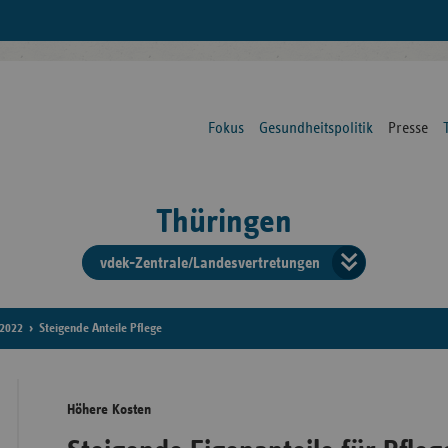
Fokus
Gesundheitspolitik
Presse
Thüringen
vdek-Zentrale/Landesvertretungen
Verba
der
2022
Steigende Anteile Pflege
Ersat
Höhere Kosten
Bun