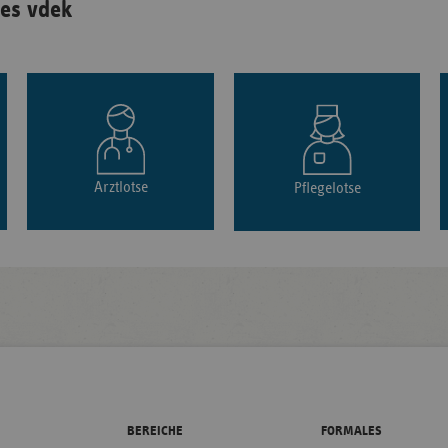
es vdek
Arztlotse
Pflegelotse
BEREICHE
FORMALES