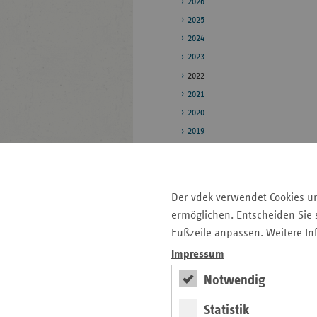
2026
2025
2024
2023
2022
2021
2020
2019
Pressestelle
Bildarchiv
Der vdek verwendet Cookies u
ermöglichen. Entscheiden Sie s
Fußzeile anpassen. Weitere In
Seitenleiste
Auf einen Blick
Impressum
mit
Pressemitteilungen
weiteren
Notwendig
Informationen
Kontakt und Anfahrt
Statistik
Veranstaltungen