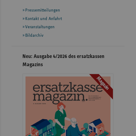
mit
Pressemitteilungen
weiteren
Informationen
Kontakt und Anfahrt
Veranstaltungen
Bildarchiv
Neu: Ausgabe 4/2026 des ersatzkassen
Magazins
Magazin