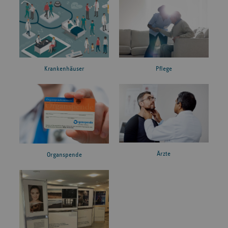
Krankenhäuser
Pflege
Ärzte
Organspende