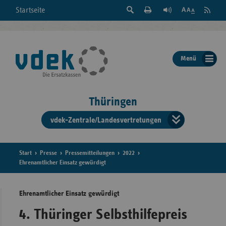
Suche
Seite
RSS
Startseite
Feed
einblenden
Drucken
abonni
Schrift
/
ausblenden
der
Menü
Seite
ändern
Thüringen
vdek-Zentrale/Landesvertretungen
Verband
der
Ersatzka
Start
Presse
Pressemitteilungen
2022
Ehrenamtlicher Einsatz gewürdigt
Ehrenamtlicher Einsatz gewürdigt
Bun
4. Thüringer Selbsthilfepreis