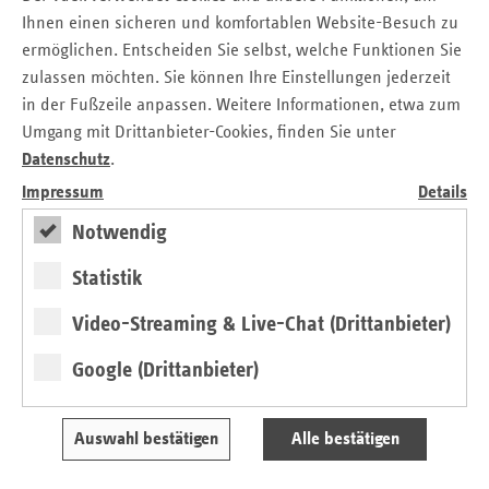
Dieter Werner, SHG Blasen- und Prostatakrebs Suhl
Ihnen einen sicheren und komfortablen Website-Besuch zu
ermöglichen. Entscheiden Sie selbst, welche Funktionen Sie
Bärbel Eckardt, Osteoporose - SHG "Mobil" 207
zulassen möchten. Sie können Ihre Einstellungen jederzeit
Annette Romankiewicz, SHG Angehörige psychisch
in der Fußzeile anpassen. Weitere Informationen, etwa zum
erkrankter Menschen
Umgang mit Drittanbieter-Cookies, finden Sie unter
Die Jury-Mitglieder waren:
Datenschutz
.
Impressum
Details
Katrin Matzky, Ministerium für Arbeit, Soziales,
Notwendig
Gesundheit, Frauen und Familie
Christina Rümpel, KKH, Vorsitzende des
Statistik
Landesausschusses der Ersatzkassen
Video-Streaming & Live-Chat (Drittanbieter)
Dr. Annette Rommel, 1. Vorsitzende der KV Thüringen
Christoph Zippel, Mitglied des Thüringer Landtages
Google (Drittanbieter)
Gabriele Wiesner, IKOS Jena
Dr. Arnim Findeklee, Leiter der vdek-Landesvertretung
Auswahl bestätigen
Alle bestätigen
Thüringen