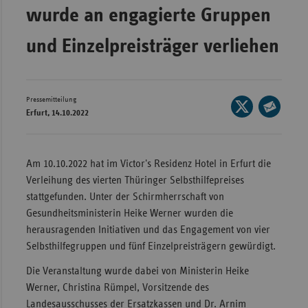
wurde an engagierte Gruppen
Wür
und Einzelpreisträger verliehen
Bay
Ber
Bre
Pressemitteilung
Seite
Erfurt, 14.10.2022
Ha
auf
Seite
X
Hes
per
teilen
E-
Mec
Am 10.10.2022 hat im Victor's Residenz Hotel in Erfurt die
Mail
Vo
Verleihung des vierten Thüringer Selbsthilfepreises
teilen
stattgefunden. Unter der Schirmherrschaft von
Nie
Gesundheitsministerin Heike Werner wurden die
Nor
herausragenden Initiativen und das Engagement von vier
Wes
Selbsthilfegruppen und fünf Einzelpreisträgern gewürdigt.
Rhe
Die Veranstaltung wurde dabei von Ministerin Heike
Werner, Christina Rümpel, Vorsitzende des
Landesausschusses der Ersatzkassen und Dr. Arnim
Saa