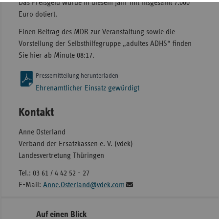
Das Preisgeld wurde in diesem Jahr mit insgesamt 7.000
Euro dotiert.
Einen Beitrag des MDR zur Veranstaltung sowie die
Vorstellung der Selbsthilfegruppe „adultes ADHS“ finden
Sie hier ab Minute 08:17.
Pressemitteilung herunterladen
Ehrenamtlicher Einsatz gewürdigt
Kontakt
Anne Osterland
Verband der Ersatzkassen e. V. (vdek)
Landesvertretung Thüringen
Tel.: 03 61 / 4 42 52 - 27
E-Mail:
Anne.Osterland@vdek.com
Seitennavigation
Seitenleiste
Auf einen Blick