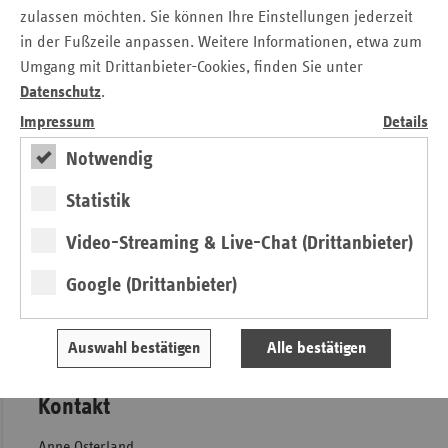
Wohnbereichsleitungen, Gesundheitsbeauftragte, Personal-
zulassen möchten. Sie können Ihre Einstellungen jederzeit
oder Betriebsräte. Die Teilnahme ist kostenfrei.
in der Fußzeile anpassen. Weitere Informationen, etwa zum
Umgang mit Drittanbieter-Cookies, finden Sie unter
Melden Sie sich bis zum 08.08.2022 unter
Datenschutz
.
https://guestmanagement.artribute.de/vdek/informationsveransta
Impressum
Details
mehrwertpflege-erfurt
zur Veranstaltung in Erfurt an.
Notwendig
Weitere Informationen zu MEHRWERT:PFLEGE und der
Veranstaltung finden Sie unter
https://www.mehrwert-
Statistik
pflege.com/
.
Video-Streaming & Live-Chat (Drittanbieter)
Bei Fragen wenden Sie sich gern an
mehrwert-
pflege@vdek.com
.
Google (Drittanbieter)
Pressemitteilung herunterladen
MEHRWERT:PFLEGE – Ein gemeinsames Angebot der
Auswahl bestätigen
Alle bestätigen
Ersatzkassen zur betrieblichen Gesundheitsförderung
Kontakt
Anne Osterland