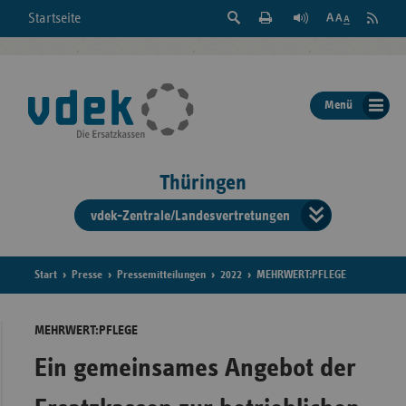
Suche
Seite
RSS
Startseite
Feed
einblenden
Drucken
abonni
Schrift
/
ausblenden
der
Menü
Seite
ändern
Thüringen
vdek-Zentrale/Landesvertretungen
Verband
der
Ersatzka
Start
Presse
Pressemitteilungen
2022
MEHRWERT:PFLEGE
MEHRWERT:PFLEGE
Bun
Ein gemeinsames Angebot der