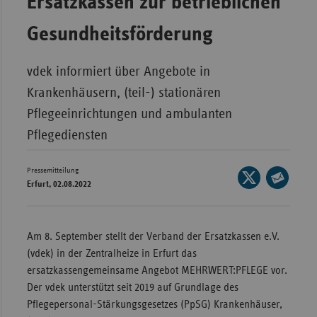
Ersatzkassen zur betrieblichen
Wür
Gesundheitsförderung
Bay
Ber
vdek informiert über Angebote in
Krankenhäusern, (teil-) stationären
Bre
Pflegeeinrichtungen und ambulanten
Ha
Pflegediensten
Hes
Mec
Pressemitteilung
Seite
Vo
Erfurt, 02.08.2022
auf
Seite
Nie
X
per
teilen
E-
Nor
Am 8. September stellt der Verband der Ersatzkassen e.V.
Mail
Wes
(vdek) in der Zentralheize in Erfurt das
teilen
ersatzkassengemeinsame Angebot MEHRWERT:PFLEGE vor.
Rhe
Der vdek unterstützt seit 2019 auf Grundlage des
Pflegepersonal-Stärkungsgesetzes (PpSG) Krankenhäuser,
Saa