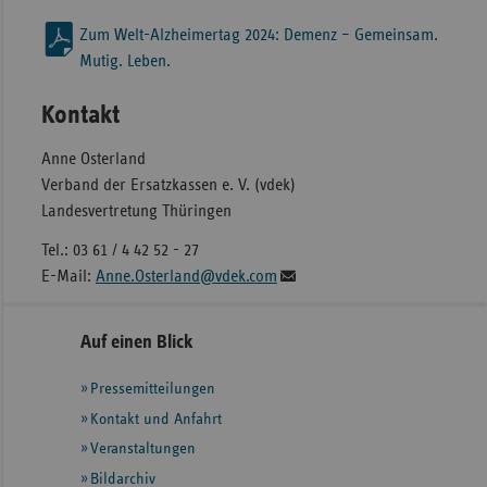
Zum Welt-Alzheimertag 2024: Demenz – Gemeinsam.
Mutig. Leben.
Kontakt
Anne Osterland
Verband der Ersatzkassen e. V. (vdek)
Landesvertretung Thüringen
Tel.: 03 61 / 4 42 52 - 27
E-Mail:
Anne.Osterland@vdek.com
Seitennavigation
Seitenleiste
Auf einen Blick
mit
Pressemitteilungen
weiteren
Informationen
Kontakt und Anfahrt
Veranstaltungen
Bildarchiv