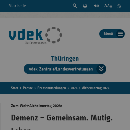
Suche
Seite
RSS
Startseite
Feed
einblenden
Drucken
abonni
Schrift
/
ausblenden
der
Menü
Seite
ändern
Thüringen
vdek-Zentrale/Landesvertretungen
Verband
der
Ersatzka
Start
Presse
Pressemitteilungen
2024
Alzheimertag 2024
Zum Welt-Alzheimertag 2024:
Bun
Demenz – Gemeinsam. Mutig.