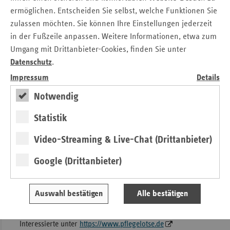
Erkrankten kann jedoch noch höher sein. Die Deutsche
ermöglichen. Entscheiden Sie selbst, welche Funktionen Sie
Alzheimergesellschaft schätzt, dass nur wenig mehr als die
zulassen möchten. Sie können Ihre Einstellungen jederzeit
Hälfte der Erkrankten auch tatsächlich eine Diagnose
in der Fußzeile anpassen. Weitere Informationen, etwa zum
erhalten.
Umgang mit Drittanbieter-Cookies, finden Sie unter
Datenschutz
.
Demenz – eine gesamtgesellschaftliche
Impressum
Details
Aufgabe
Notwendig
Ein gesellschaftliches Bewusstsein für Menschen mit
Statistik
Demenz, umfassende Beratungsangebote für Betroffene
und deren Angehörige, eine bessere Vereinbarkeit von
Video-Streaming & Live-Chat (Drittanbieter)
Pflege und Beruf, aber auch eine demenzsensible
medizinische und pflegerische Versorgung sind nur einige
Google (Drittanbieter)
wichtige Eckpfeiler, die ein gutes Leben mit Demenz
möglich machen.
Auswahl bestätigen
Alle bestätigen
Weitergehende Informationen zu Pflegebedürftigkeit auch
im Zusammenhang mit dieser Erkrankung finden
Interessierte unter
https://www.pflegelotse.de