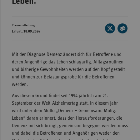
Leben.
Wür
Bay
Pressemitteilung
Seite
Ber
Erfurt, 18.09.2024
auf
Seite
Bre
X
per
teilen
E-
Ha
Mit der Diagnose Demenz ändert sich für Betroffene und
Mail
deren Angehörige das Leben schlagartig. Alltagsroutinen
Hes
teilen
und bisherige Gewohnheiten werden auf den Kopf gestellt
Mec
und können zur Belastungsprobe für die Betroffenen
Vo
werden.
Nie
Aus diesem Grund findet seit 1994 jährlich am 21.
Nor
September der Welt-Alzheimertag statt. In diesem Jahr
Wes
wird unter dem Motto „Demenz – Gemeinsam. Mutig.
Leben“ daran erinnert, dass den Herausforderungen, die
Rhe
Demenz mit sich bringt, gemeinsam begegnet werden muss
und dabei die Betroffenen und Angehörigen weder den
Saa