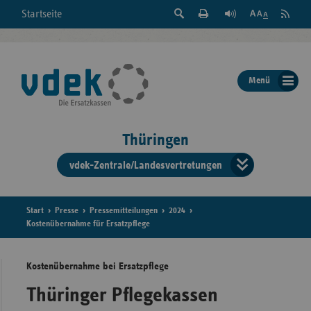
Suche
Seite
RSS
Startseite
Feed
einblenden
Drucken
abonni
Schrift
/
ausblenden
der
Menü
Seite
ändern
Thüringen
vdek-Zentrale/Landesvertretungen
Verband
der
Ersatzka
Start
Presse
Pressemitteilungen
2024
Kostenübernahme für Ersatzpflege
Kostenübernahme bei Ersatzpflege
Bun
Thüringer Pflegekassen