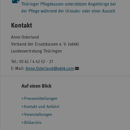
Thüringer Pflegekassen unterstützen Angehörige bei
der Pflege während der Urlaubs- oder einer Auszeit
Kontakt
Anne Osterland
Verband der Ersatzkassen e. V. (vdek)
Landesvertretung Thüringen
Tel.: 03 61 / 4 42 52 - 27
E-Mail:
Anne.Osterland@vdek.com
Seitennavigation
Seitenleiste
Auf einen Blick
mit
Pressemitteilungen
weiteren
Informationen
Kontakt und Anfahrt
Veranstaltungen
Bildarchiv