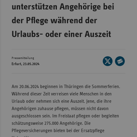
unterstützen Angehörige bei
Wür
der Pflege während der
Bay
Ber
Urlaubs- oder einer Auszeit
Bre
Ha
Pressemitteilung
Seite
Hes
Erfurt, 23.05.2024
auf
Seite
Mec
X
per
Vo
teilen
E-
Am 20.06.2024 beginnen in Thüringen die Sommerferien.
Nie
Mail
Während dieser Zeit verreisen viele Menschen in den
teilen
Nor
Urlaub oder nehmen sich eine Auszeit. Jene, die ihre
Wes
Angehörigen zuhause pflegen, müssen nicht davon
ausgeschlossen sein. Im Freistaat pflegen oder begleiten
Rhe
schätzungsweise 275.000 Angehörige. Die
Pflegeversicherungen bieten bei der Ersatzpflege
Saa