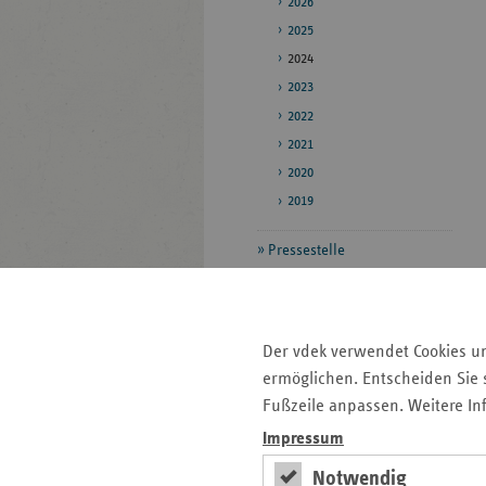
2026
2025
2024
2023
2022
2021
2020
2019
Pressestelle
Bildarchiv
Der vdek verwendet Cookies u
Seitenleiste
Auf einen Blick
ermöglichen. Entscheiden Sie s
mit
Fußzeile anpassen. Weitere In
Pressemitteilungen
weiteren
Impressum
Informationen
Kontakt und Anfahrt
Veranstaltungen
Notwendig