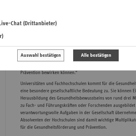
Im Präventionsgesetz ebenso wie in den Curricula der Gesund
Saa
Gesundheitsförderung und Prävention in der „Lebenswelt des
ive-Chat (Drittanbieter)
Berücksichtigung. Zu den Aufgaben der gesetzlichen Kranken
Sac
Aufbau und die Stärkung gesundheitsförderlicher Strukturen
r)
Sac
unterstützen.
An
„Der Austausch mit Studierenden bietet die Möglichkeit“, so 
Sch
Auswahl bestätigen
Alle bestätigen
Landesvertretung Thüringen, „Studierenden anhand ausgewäh
Ho
etablierter Thüringer Präventionsprojekte aufzuzeigen, was
Thü
Prävention bewirken können.“
Universitäten und Fachhochschulen kommt für die Gesundhei
eine besondere gesellschaftliche Bedeutung zu. Sie können E
Herausbildung des Gesundheitsbewusstseins von rund drei Mi
zu Fach- und Führungskräften oder Forschenden ausgebildet
verantwortungsvolle Aufgaben in der Gesellschaft übernehm
Absolventen der Hochschulen sind damit wichtige Multiplika
für die Gesundheitsförderung und Prävention.