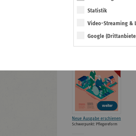
Bildarchiv
Statistik
Video-Streaming & L
Neu: Ausgabe 4/2026
des ersatzkassen
Google (Drittanbiete
Magazins
Magazin
weiter
Neue Ausgabe erschienen
Schwerpunkt: Pflegereform