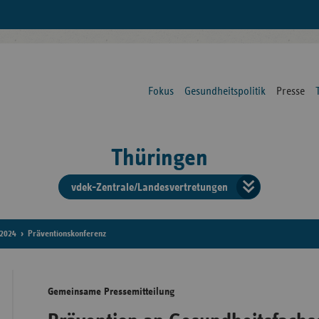
Fokus
Gesundheitspolitik
Presse
Thüringen
vdek-Zentrale/Landesvertretungen
Verba
der
2024
Präventionskonferenz
Ersat
Gemeinsame Pressemitteilung
Bun