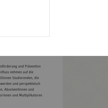
Pfalz
heitsfachschulen findet die
rland
 Studierens“ eine besondere
kassen gehört es, den
hsen
 in den Hochschulen zu
hsen-
halt
Kerstin Keding von der vdek-
leswig-
lter bereits erfolgreich
lstein
 Gesundheitsförderung und
ringen
tsförderung und Prävention
influss nehmen auf die
llionen Studierenden, die
 werden und perspektivisch
en. Absolventinnen und
torinnen und Multiplikatoren