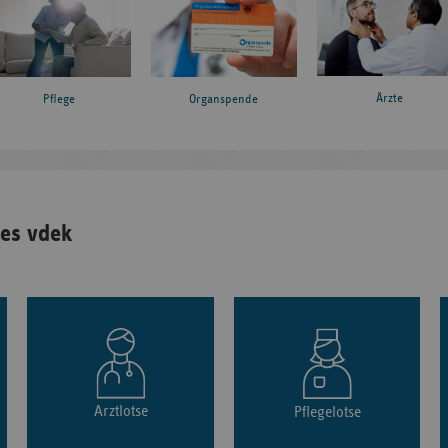
Ärzte
Pflege
Organspende
es vdek
Arztlotse
Pflegelotse