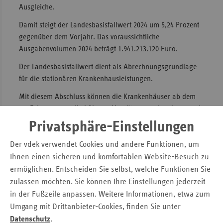
Ausgleiche.
Sac
Damit steigt der Landesbasisfallwert 2024 um 5,24 Prozent
Sac
gegenüber dem Vorjahr. Das voraussichtliche
An
Ausgabenvolumen 2024 beträgt 1.941.213.120 Euro.
Sch
Der Landesbasisfallwert dient als Abrechnungsgrundlage
Ho
für die stationären Krankenhausleistungen.
Thü
Mit diesem Abschluss können die Krankenhäuser ab dem
01. Februar 2024 die höheren Vergütungen abrechnen und
haben damit eine bessere Planungssicherheit für 2024.
Privatsphäre-Einstellungen
Pressemitteilung herunterladen
Der vdek verwendet Cookies und andere Funktionen, um
Landesbasisfallwert 2024
Ihnen einen sicheren und komfortablen Website-Besuch zu
ermöglichen. Entscheiden Sie selbst, welche Funktionen Sie
Kontakt
zulassen möchten. Sie können Ihre Einstellungen jederzeit
in der Fußzeile anpassen. Weitere Informationen, etwa zum
Anne Osterland
Umgang mit Drittanbieter-Cookies, finden Sie unter
Verband der Ersatzkassen e. V. (vdek)
Datenschutz
.
Landesvertretung Thüringen