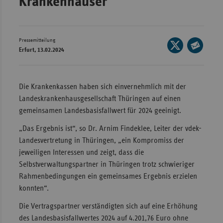
Krankenhäuser
Wür
Bay
Pressemitteilung
Seite
Ber
Erfurt, 13.02.2024
auf
Seite
Bre
X
per
teilen
E-
Ha
Die Krankenkassen haben sich einvernehmlich mit der
Mail
Landeskrankenhausgesellschaft Thüringen auf einen
Hes
teilen
gemeinsamen Landesbasisfallwert für 2024 geeinigt.
Mec
„Das Ergebnis ist“, so Dr. Arnim Findeklee, Leiter der vdek-
Vo
Landesvertretung in Thüringen, „ein Kompromiss der
Nie
jeweiligen Interessen und zeigt, dass die
Nor
Selbstverwaltungspartner in Thüringen trotz schwieriger
Wes
Rahmenbedingungen ein gemeinsames Ergebnis erzielen
konnten“.
Rhe
Die Vertragspartner verständigten sich auf eine Erhöhung
des Landesbasisfallwertes 2024 auf 4.201,76 Euro ohne
Saa