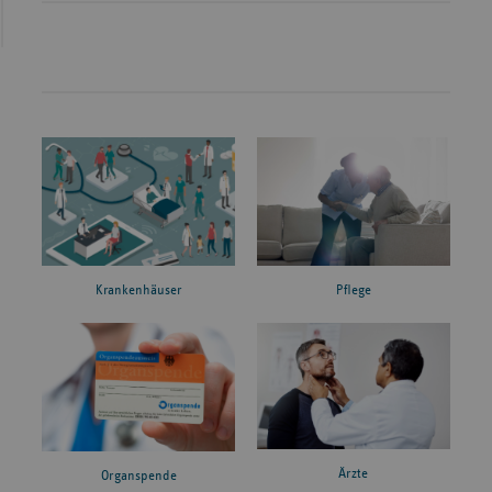
Krankenhäuser
Pflege
Ärzte
Organspende