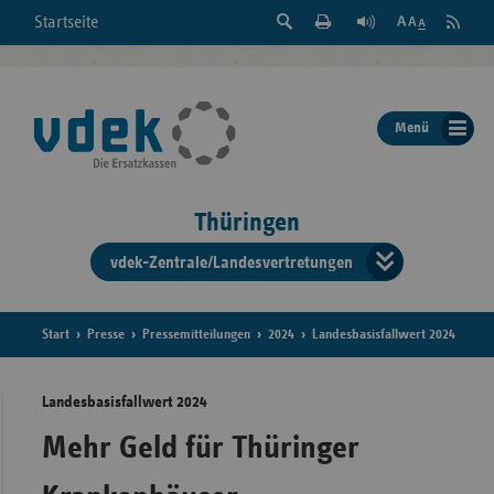
Suche
Seite
RSS
Startseite
Feed
einblenden
Drucken
abonni
Schrift
/
ausblenden
der
Menü
Seite
ändern
Thüringen
vdek-Zentrale/Landesvertretungen
Verband
der
Ersatzka
Start
Presse
Pressemitteilungen
2024
Landesbasisfallwert 2024
Landesbasisfallwert 2024
Bun
Mehr Geld für Thüringer