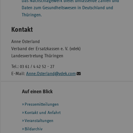
Das Nachschlagewerk bietet umfassende Zahlen und
Daten zum Gesundheitswesen in Deutschland und
Thüringen.
Kontakt
Anne Osterland
Verband der Ersatzkassen e. V. (vdek)
Landesvertretung Thüringen
Tel.: 03 61 / 4 42 52 - 27
E-Mail:
Anne.Osterland@vdek.com
Seitennavigation
Seitenleiste
Auf einen Blick
mit
Pressemitteilungen
weiteren
Informationen
Kontakt und Anfahrt
Veranstaltungen
Bildarchiv