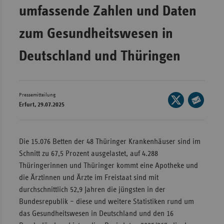
umfassende Zahlen und Daten
Wür
zum Gesundheitswesen in
Bay
Ber
Deutschland und Thüringen
Bre
Ha
Pressemitteilung
Seite
Hes
Erfurt, 29.07.2025
auf
Seite
Mec
X
per
Vo
teilen
E-
Die 15.076 Betten der 48 Thüringer Krankenhäuser sind im
Nie
Mail
Schnitt zu 67,5 Prozent ausgelastet, auf 4.288
teilen
Nor
Thüringerinnen und Thüringer kommt eine Apotheke und
Wes
die Ärztinnen und Ärzte im Freistaat sind mit
durchschnittlich 52,9 Jahren die jüngsten in der
Rhe
Bundesrepublik – diese und weitere Statistiken rund um
das Gesundheitswesen in Deutschland und den 16
Saa