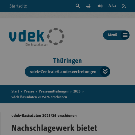
Suche
Seite
RSS
Startseite
Feed
einblenden
Drucken
abonni
Schrift
/
ausblenden
der
Menü
Seite
ändern
Thüringen
vdek-Zentrale/Landesvertretungen
Verband
der
Ersatzka
Start
Presse
Pressemitteilungen
2025
vdek-Basisdaten 2025/26 erschienen
vdek-Basisdaten 2025/26 erschienen
Bun
Nachschlagewerk bietet