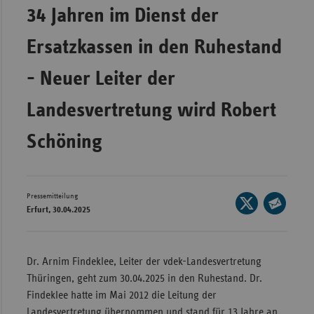
34 Jahren im Dienst der
Wür
Ersatzkassen in den Ruhestand
Bay
Ber
- Neuer Leiter der
Bre
Landesvertretung wird Robert
Ha
Schöning
Hes
Mec
Vo
Pressemitteilung
Seite
Nie
Erfurt, 30.04.2025
auf
Seite
Nor
X
per
Wes
teilen
E-
Dr. Arnim Findeklee, Leiter der vdek-Landesvertretung
Rhe
Mail
Thüringen, geht zum 30.04.2025 in den Ruhestand. Dr.
teilen
Findeklee hatte im Mai 2012 die Leitung der
Saa
Landesvertretung übernommen und stand für 13 Jahre an