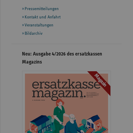
mit
Pressemitteilungen
weiteren
Informationen
Kontakt und Anfahrt
Veranstaltungen
Bildarchiv
Neu: Ausgabe 4/2026 des ersatzkassen
Magazins
Magazin