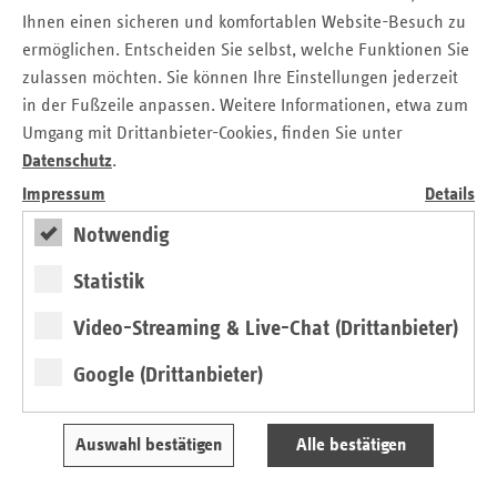
Robert Schöning übernimmt ein Mann aus den Reihen der
Ihnen einen sicheren und komfortablen Website-Besuch zu
Ersatzkassen mit langjähriger Erfahrung in der
ermöglichen. Entscheiden Sie selbst, welche Funktionen Sie
Verbandsarbeit und in vielfältigen Bereichen des
zulassen möchten. Sie können Ihre Einstellungen jederzeit
Gesundheitswesens die Leitung der Landesvertretung. Ich
in der Fußzeile anpassen. Weitere Informationen, etwa zum
bin sicher, dass Robert Schöning neue Akzente setzen wird
Umgang mit Drittanbieter-Cookies, finden Sie unter
und die Arbeit der Landesvertretung Thüringen erfolgreich
Datenschutz
.
fortsetzt.“
Impressum
Details
„Ich freue mich über die Berufung zum neuen Leiter der
vdek-Landesvertretung Thüringen und die damit
Notwendig
verbundenen vielfältigen Aufgaben. Auch wenn die
Statistik
derzeitige Finanzsituation der gesetzlichen
Krankenversicherung und sozialen Pflegeversicherung
Video-Streaming & Live-Chat (Drittanbieter)
schwierig ist, möchte ich die Gesundheitsversorgung im
Freistaat aktiv und verantwortungsvoll im Sinne unserer
Google (Drittanbieter)
Versicherten mitgestalten.“ kommentiert Robert Schöning
seine Berufung.
Auswahl bestätigen
Alle bestätigen
Die Ersatzkassen versichern in Thüringen mehr als eine
halbe Million gesetzlich Krankenversicherte. Die vdek-