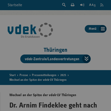
Suche
Seite
RSS
Startseite
Feed
einblenden
Drucken
abonni
Schrift
/
ausblenden
der
Menü
Seite
ändern
Thüringen
vdek-Zentrale/Landesvertretungen
Verband
der
Ersatzka
Start
Presse
Pressemitteilungen
2025
Wechsel an der Spitze der vdek-LV Thüringen
Wechsel an der Spitze der vdek-LV Thüringen
Bun
Dr. Arnim Findeklee geht nach