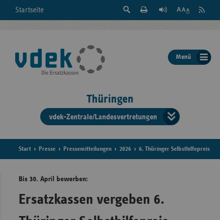
Suche
Seite
RSS
Startseite
Feed
einblenden
Drucken
abonni
Schrift
/
ausblenden
der
Menü
Seite
ändern
Thüringen
vdek-Zentrale/Landesvertretungen
Verband
der
Ersatzka
Start
Presse
Pressemitteilungen
2026
6. Thüringer Selbsthilfepreis
Bis 30. April bewerben:
Bun
Ersatzkassen vergeben 6.