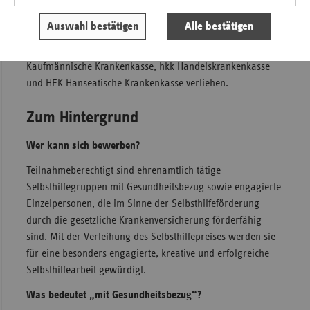
Der Thüringer Selbsthilfepreis wird seit 2016 im Zwei-
Auswahl bestätigen
Alle bestätigen
Jahres-Rhythmus von den sechs Ersatzkassen Techniker
Krankenkasse, BARMER, DAK-Gesundheit, KKH
Kaufmännische Krankenkasse, hkk Handelskrankenkasse
und HEK Hanseatische Krankenkasse verliehen.
Zum Hintergrund
Wer kann sich bewerben?
Teilnahmeberechtigt sind ehrenamtlich tätige
Selbsthilfegruppen mit Gesundheitsbezug sowie engagierte
Einzelpersonen, die im Sinne der Selbsthilfeförderung
durch die gesetzliche Krankenversicherung förderfähig
sind. Mit der Verleihung des Selbsthilfepreises werden sie
für eine besonders engagierte, kreative und erfolgreiche
Selbsthilfearbeit gewürdigt.
Was bedeutet „mit Gesundheitsbezug“?