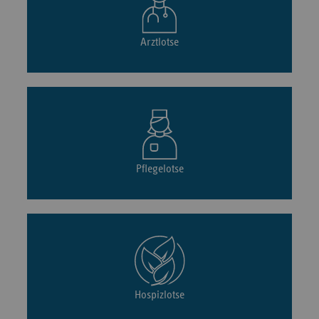
Arztlotse
Pflegelotse
Hospizlotse