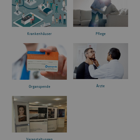
Krankenhäuser
Pflege
Ärzte
Organspende
Veranstaltungen