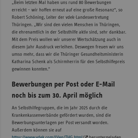
„Beim letzten Mal haben uns rund 80 Bewerbungen
Sac
erreicht – wir hoffen erneut auf eine große Resonanz“, so
Robert Schöning, Leiter der vdek-Landesvertretung
Sac
Thüringen. „Wir sind den vielen Menschen in Thüringen,
An
die ehrenamtlich in der Selbsthilfe aktiv sind, sehr dankbar.
Sch
Mit dem Preis wollen wir unserer Wertschätzung auch in
Ho
diesem Jahr Ausdruck verleihen. Deswegen freuen wir uns
umso mehr, dass wir die Thüringer Gesundheitsministerin
Thü
Katharina Schenk als Schirmherrin für den Selbsthilfepreis
gewinnen konnten.“
Bewerbungen per Post oder E-Mail
noch bis zum 30. April möglich
An Selbsthilfegruppen, die im Jahr 2025 durch die
Krankenkassenverbände gefördert wurden, sind die
Bewerbungsunterlagen per Post versandt worden.
Außerdem können sie auf
https://www.vdek.com/LVen/THG.html
heruntergeladen