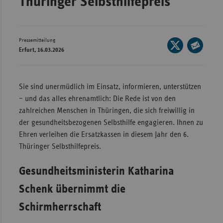
Thüringer Selbsthilfepreis
Wür
Bay
Pressemitteilung
Seite
Ber
Erfurt, 16.03.2026
auf
Seite
Bre
X
per
teilen
E-
Ha
Sie sind unermüdlich im Einsatz, informieren, unterstützen
Mail
– und das alles ehrenamtlich: Die Rede ist von den
Hes
teilen
zahlreichen Menschen in Thüringen, die sich freiwillig in
Mec
der gesundheitsbezogenen Selbsthilfe engagieren. Ihnen zu
Vo
Ehren verleihen die Ersatzkassen in diesem Jahr den 6.
Nie
Thüringer Selbsthilfepreis.
Nor
Gesundheitsministerin Katharina
Wes
Schenk übernimmt die
Rhe
Schirmherrschaft
Saa