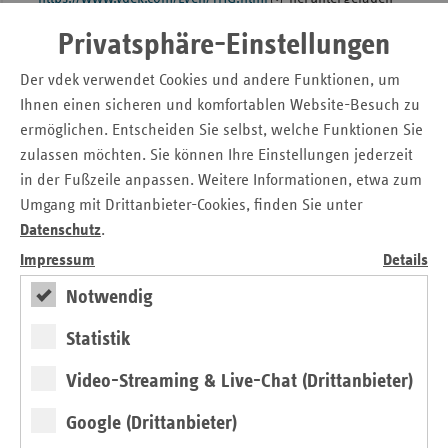
werden.
Privatsphäre-Einstellungen
Noch bis zum 30. April können die Bewerbungen entweder
Der vdek verwendet Cookies und andere Funktionen, um
postalisch oder per E-Mail an den Verband der
Ihnen einen sicheren und komfortablen Website-Besuch zu
Ersatzkassen (vdek) e. V. gesendet werden:
ermöglichen. Entscheiden Sie selbst, welche Funktionen Sie
Verband der Ersatzkassen e. V. (vdek)
zulassen möchten. Sie können Ihre Einstellungen jederzeit
Landesvertretung Thüringen
in der Fußzeile anpassen. Weitere Informationen, etwa zum
Lucas-Cranach-Platz 2 - 99099 Erfurt
Umgang mit Drittanbieter-Cookies, finden Sie unter
E-Mail:
selbsthilfepreis-thueringen@vdek.com
Datenschutz
.
Impressum
Details
Preisverleihung am 29. September
Notwendig
2026 in Erfurt
Statistik
Im Anschluss tagt eine fachkundig besetzte Jury und wählt
vier Selbsthilfegruppen und fünf Einzelpersonen aus, die
Video-Streaming & Live-Chat (Drittanbieter)
auf der festlichen Preisverleihung am 29. September in
Erfurt ausgezeichnet werden. Insgesamt wird ein Preisgeld
Google (Drittanbieter)
von 7.000 Euro vergeben.