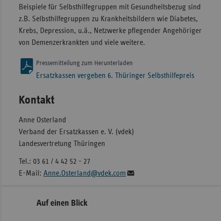
Beispiele für Selbsthilfegruppen mit Gesundheitsbezug sind
z.B. Selbsthilfegruppen zu Krankheitsbildern wie Diabetes,
Krebs, Depression, u.ä., Netzwerke pflegender Angehöriger
von Demenzerkrankten und viele weitere.
Pressemitteilung zum Herunterladen
Ersatzkassen vergeben 6. Thüringer Selbsthilfepreis
Kontakt
Anne Osterland
Verband der Ersatzkassen e. V. (vdek)
Landesvertretung Thüringen
Tel.: 03 61 / 4 42 52 - 27
E-Mail:
Anne.Osterland@vdek.com
Seitennavigation
Seitenleiste
Auf einen Blick
mit