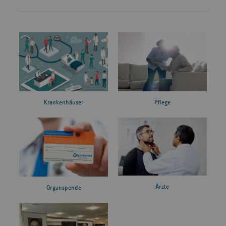
Krankenhäuser
Pflege
Ärzte
Organspende