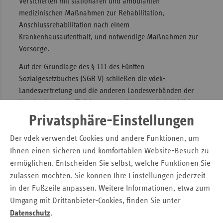
Versicherten mit stationären und ambulanten
medizinischen Maßnahmen zur Rehabilitation,
Sac
Anschlussrehabilitation nach einem
Sac
Krankenhausaufenthalt, und notwendige Maßnahmen zur
An
Vorsorge.
Sch
Auf der Grundlage des § 111 des Fünften
Ho
Sozialgesetzbuches (SGB V) schließen die vdek-
Thü
Landesvertretung und die anderen Landesverbänden der
Krankenkassen in Thüringen gemeinsam und einheitlich
Versorgungsverträge mit Vorsorge- und
Privatsphäre-Einstellungen
Rehabilitationseinrichtungen ab.
Der vdek verwendet Cookies und andere Funktionen, um
Mit dem Versorgungsvertrag wird die Vorsorge- oder
Ihnen einen sicheren und komfortablen Website-Besuch zu
Rehabilitationseinrichtung für die Dauer des Vertrages zur
ermöglichen. Entscheiden Sie selbst, welche Funktionen Sie
Versorgung der Versicherten mit stationären medizinischen
zulassen möchten. Sie können Ihre Einstellungen jederzeit
Leistungen zur Vorsorge nach § 23 Abs. 4 SGB V oder
in der Fußzeile anpassen. Weitere Informationen, etwa zum
Rehabilitation nach § 40 SGB V zugelassen.
Umgang mit Drittanbieter-Cookies, finden Sie unter
Thüringen verfügt über 36 vollstationäre Vorsorge- und
Datenschutz
.
Rehabilitationseinrichtungen.