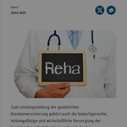
Stand:
Wür
Seite
28.01.2025
auf
Seite
Bay
X
per
Ber
teilen
E-
Bre
Mail
teilen
Ha
Hes
Mec
Vo
Nie
Nor
Wes
Zum Leistungsumfang der gesetzlichen
Rhe
Krankenversicherung gehört auch die bedarfsgerechte,
leistungsfähige und wirtschaftliche Versorgung der
Saa