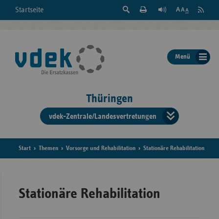
Suche
Seite
RSS
Startseite
Feed
einblenden
Drucken
abonni
Schrift
/
ausblenden
der
Menü
Seite
ändern
Thüringen
vdek-Zentrale/Landesvertretungen
Verband
der
Ersatzka
Start
Themen
Vorsorge und Rehabilitation
Stationäre Rehabilitation
Bun
Stationäre Rehabilitation