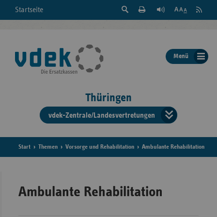
Suche
Seite
RSS
Startseite
Feed
einblenden
Drucken
abonni
Schrift
/
ausblenden
der
Menü
Seite
ändern
Thüringen
vdek-Zentrale/Landesvertretungen
Verband
der
Ersatzka
Start
Themen
Vorsorge und Rehabilitation
Ambulante Rehabilitation
Bun
Ambulante Rehabilitation