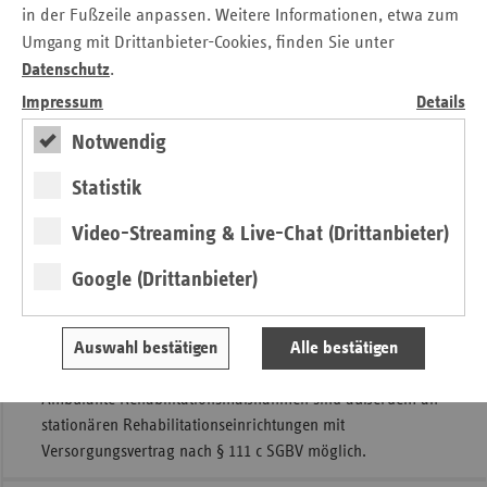
in der Fußzeile anpassen. Weitere Informationen, etwa zum
Rahmenempfehlungen verabschiedet. Diese sind am
Umgang mit Drittanbieter-Cookies, finden Sie unter
1.5.2007 in Kraft getreten.
Datenschutz
.
Eine weitere Erneuerung im Rahmen des GKV-WSG ist die
Impressum
Details
Einbeziehung zugelassener Pflegeeinrichtungen nach § 72
Abs. 1 SGB IX, in denen eine mobile Rehabilitation durch
Notwendig
zugelassene Reha-Leistungserbringer in Betracht kommt.
Statistik
In Thüringen sind aktuell 11 ambulante
Rehabilitationseinrichtungen zur Versorgung von
Video-Streaming & Live-Chat (Drittanbieter)
Versicherten mit muskuloskeletalen (orthopädischen)
Google (Drittanbieter)
Erkrankungen, koronaren Herz-Kreislauferkrankungen,
neurologischen Erkrankungen und zur ambulanten
Rehabilitation psychisch kranker Menschen (RPK)
Auswahl bestätigen
Alle bestätigen
vertraglich gebunden.
Ambulante Rehabilitationsmaßnahmen sind außerdem an
stationären Rehabilitationseinrichtungen mit
Versorgungsvertrag nach § 111 c SGBV möglich.