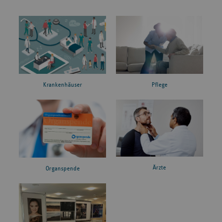
Krankenhäuser
Pflege
Ärzte
Organspende