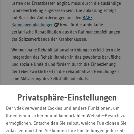
Lasten der Ersatzkassen abgibt, muss durch die zuständige
Sac
Landesvertretung zugelassen sein. Die Zulassung erfolgt
auf Basis der Anforderungen aus den
BAR-
Sac
Rahmenempfehlungen
bzw. für die ambulante
An
geriatrische Rehabilitation aus den Rahmenempfehlungen
Sch
der Spitzenverbände der Krankenkassen.
Ho
Wohnortnahe Rehabilitationseinrichtungen erleichtern die
Thü
Integration des Rehabilitanden in das gewohnte berufliche
und soziale Umfeld und fördern durch die Einbeziehung
der Lebenswirklichkeit in die rehabilitativen Bemühungen
eine Aktivierung des Selbsthilfepotentials.
Mit dem Gesetz zur Stärkung des Wettbewerbs in der GKV
Privatsphäre-Einstellungen
(GKV-Wettbewerbsstärkungsgesetz - GKV-WSG) wurde die
mobile Rehabilitation für alle Indikationsbereiche in den
Der vdek verwendet Cookies und andere Funktionen, um
Leistungskatalog der GKV (§ 40 Abs. 1 SGB V)
Ihnen einen sicheren und komfortablen Website-Besuch zu
aufgenommen. Für den Bereich der geriatrischen
ermöglichen. Entscheiden Sie selbst, welche Funktionen Sie
Rehabilitation haben die Spitzenverbände der
zulassen möchten. Sie können Ihre Einstellungen jederzeit
Krankenkassen bereits entsprechende