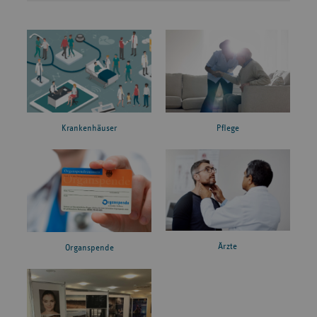
Krankenhäuser
Pflege
Ärzte
Organspende