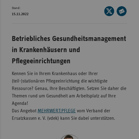
Stand:
Wür
Seite
15.11.2022
auf
Seite
Bay
X
per
Ber
teilen
E-
Betriebliches Gesundheitsmanagement
Bre
Mail
in Krankenhäusern und
teilen
Ha
Pflegeeinrichtungen
Hes
Mec
Kennen Sie in Ihrem Krankenhaus oder Ihrer
Vo
(teil-)stationären Pflegeeinrichtung die wichtigste
Ressource? Genau, Ihre Beschäftigten. Setzen Sie daher die
Nie
Themen rund um Gesundheit am Arbeitsplatz auf Ihre
Nor
Agenda!
Wes
Das Angebot
MEHRWERT:PFLEGE
vom Verband der
Ersatzkassen e. V. (vdek) kann Sie dabei unterstützen.
Rhe
Saa