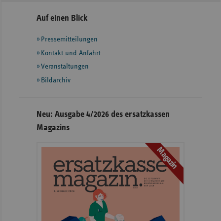
Seitennavigation
Seitenleiste
Auf einen Blick
mit
Pressemitteilungen
weiteren
Informationen
Kontakt und Anfahrt
Veranstaltungen
Bildarchiv
Neu: Ausgabe 4/2026 des ersatzkassen
Magazins
Magazin