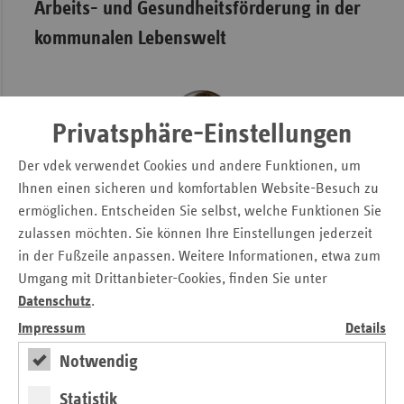
Arbeits- und Gesundheitsförderung in der
kommunalen Lebenswelt
Privatsphäre-Einstellungen
Der vdek verwendet Cookies und andere Funktionen, um
Mit unserem Projekt konnten wir in den
Ihnen einen sicheren und komfortablen Website-Besuch zu
Projektstandorten bisher rund 500 Personen aktiv
ermöglichen. Entscheiden Sie selbst, welche Funktionen Sie
begleiten. Wir haben damit Menschen erreicht und sie
zulassen möchten. Sie können Ihre Einstellungen jederzeit
motiviert, etwas für sich und die eigene Gesundheit zu
in der Fußzeile anpassen. Weitere Informationen, etwa zum
tun. Über diese Entwicklung und auch auf die
Umgang mit Drittanbieter-Cookies, finden Sie unter
Teilnehmenden bin ich sehr stolz.
Datenschutz
.
Franziska Peyerl, Projektkoordinatorin
Impressum
Details
Notwendig
In Thüringen nehmen aktuell 13 Jobcenter und Agenturen
Statistik