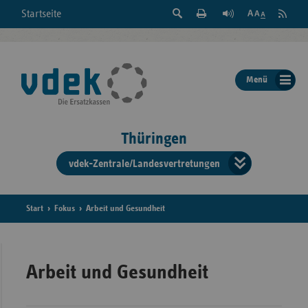
Suche
Seite
RSS
Startseite
Feed
einblenden
Drucken
abonni
Schrift
/
ausblenden
der
Menü
Seite
ändern
Thüringen
vdek-Zentrale/Landesvertretungen
Verband
der
Ersatzka
Start
Fokus
Arbeit und Gesundheit
Bun
Arbeit und Gesundheit