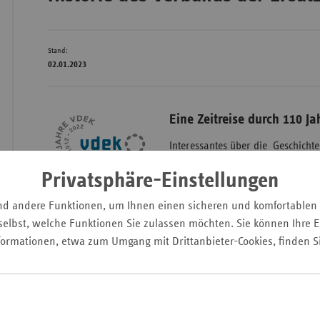
Stand:
Wür
02.01.2023
Bay
Ber
Eine Zeitreise durch 110 J
Bre
Interessantes über die Geschicht
Ha
Ersatzkassen, vdek, erfahren Sie
Privatsphäre-Einstellungen
Hes
nd andere Funktionen, um Ihnen einen sicheren und komfortablen
Mec
elbst, welche Funktionen Sie zulassen möchten. Sie können Ihre Ei
Vo
formationen, etwa zum Umgang mit Drittanbieter-Cookies, finden S
Nie
Nor
Wes
Rhe