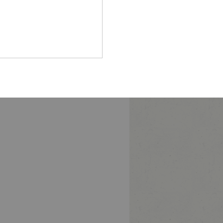
Pfalz
rland
hsen
hsen-
halt
leswig-
lstein
ringen