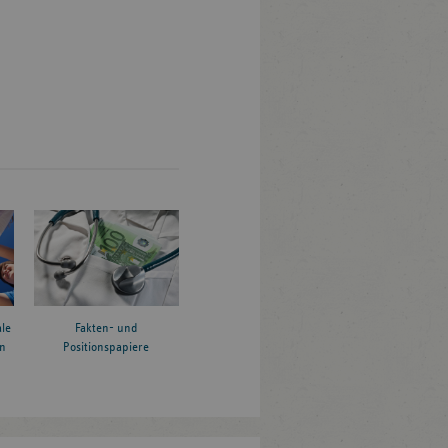
le
Fakten- und
n
Positionspapiere