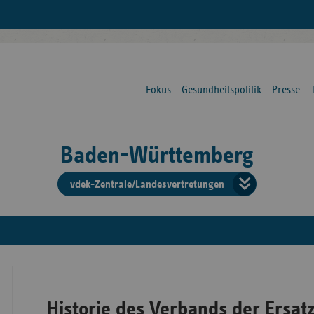
Fokus
Gesundheitspolitik
Presse
Baden-Württemberg
vdek-Zentrale/Landesvertretungen
Verba
der
Ersat
Historie des Verbands der Ersat
Bun