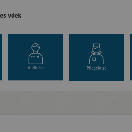
es vdek
Arztlotse
Pflegelotse