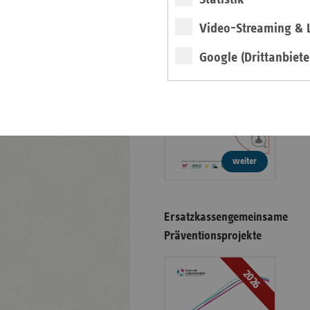
Gesundheit und Arbeit
Video-Streaming & L
2026
Google (Drittanbiete
weiter
Ersatzkassengemeinsame
Präventionsprojekte
2026