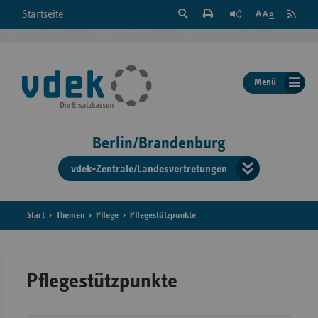
Suche
Seite
RSS
Startseite
Feed
einblenden
Drucken
abonni
Schrift
/
ausblenden
der
Menü
Seite
ändern
Berlin/Brandenburg
vdek-Zentrale/Landesvertretungen
Verband
der
Ersatzka
Start
Themen
Pflege
Pflegestützpunkte
Bun
Pflegestützpunkte