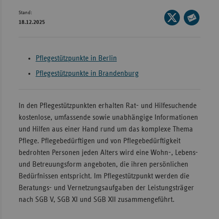
Stand:
Wür
Seite
18.12.2025
auf
Seite
Bay
X
per
Ber
teilen
E-
Pflegestützpunkte in Berlin
Bre
Mail
Pflegestützpunkte in Brandenburg
teilen
Ha
Hes
In den Pflegestützpunkten erhalten Rat- und Hilfesuchende
Mec
kostenlose, umfassende sowie unabhängige Informationen
Vo
und Hilfen aus einer Hand rund um das komplexe Thema
Pflege. Pflegebedürftigen und von Pflegebedürftigkeit
Nie
bedrohten Personen jeden Alters wird eine Wohn-, Lebens-
Nor
und Betreuungsform angeboten, die ihren persönlichen
Wes
Bedürfnissen entspricht. Im Pflegestützpunkt werden die
Beratungs- und Vernetzungsaufgaben der Leistungsträger
Rhe
nach SGB V, SGB XI und SGB XII zusammengeführt.
Saa