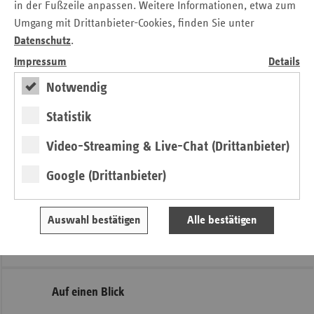
in der Fußzeile anpassen. Weitere Informationen, etwa zum
Landesrahmenvertrag regelt die Ausgestaltung der
Umgang mit Drittanbieter-Cookies, finden Sie unter
gemeinsamen Trägerschaft durch die Pflege- und
Datenschutz
.
Krankenkassen und dem Land Berlin.
Impressum
Details
Landesrahmenvertrag vom 07.05.2009
Notwendig
Standdatum: 07.05.2009
Statistik
Pflegestützpunkte in Brandenburg
Video-Streaming & Live-Chat (Drittanbieter)
Pflegekassen und Kommunen betreiben gemeinsam in den
Google (Drittanbieter)
Landkreisen und kreisfreien Städten 19 Pflegestützpunkte
mit zahlreichen Außenstellen.
Auswahl bestätigen
Alle bestätigen
Weitere Informationen finden Sie hier:
pflegestuetzpunkte-
brandenburg.de
Seitennavigation
Seitenleiste
Auf einen Blick
mit