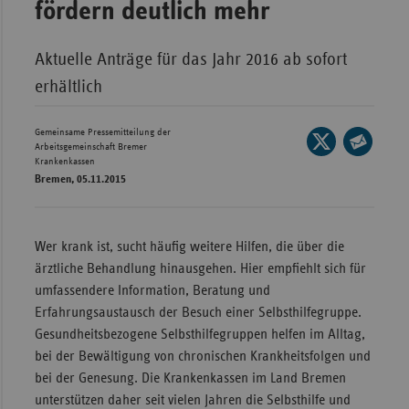
fördern deutlich mehr
Wür
Aktuelle Anträge für das Jahr 2016 ab sofort
Bay
erhältlich
Ber
Bre
Gemeinsame Pressemitteilung der
Seite
Arbeitsgemeinschaft Bremer
Ha
auf
Krankenkassen
Seite
Bremen, 05.11.2015
X
Hes
per
teilen
E-
Mec
Mail
Vo
Wer krank ist, sucht häufig weitere Hilfen, die über die
teilen
Nie
ärztliche Behandlung hinausgehen. Hier empfiehlt sich für
umfassendere Information, Beratung und
Nor
Erfahrungsaustausch der Besuch einer Selbsthilfegruppe.
Wes
Gesundheitsbezogene Selbsthilfegruppen helfen im Alltag,
Rhe
bei der Bewältigung von chronischen Krankheitsfolgen und
bei der Genesung. Die Krankenkassen im Land Bremen
unterstützen daher seit vielen Jahren die Selbsthilfe und
Saa