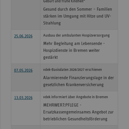
Geburt und frühe Kindheit“
Sac
Gesund durch den Sommer – Familien
stärken im Umgang mit Hitze und UV-
Sac
Strahlung
An
Sch
Ausbau der ambulanten Hospizversorgung
25.06.2026
Ho
Mehr Begleitung am Lebensende -
Hospizdienste in Bremen weiter
Thü
gestärkt
vdek-Basisdaten 2026/2027 erschienen
07.05.2026
Alarmierende Finanzierungslage in der
gesetzlichen Krankenversicherung
vdek informiert über Angebote in Bremen
13.03.2026
MEHRWERT:PFLEGE -
Ersatzkassengemeinsames Angebot zur
betrieblichen Gesundheitsförderung