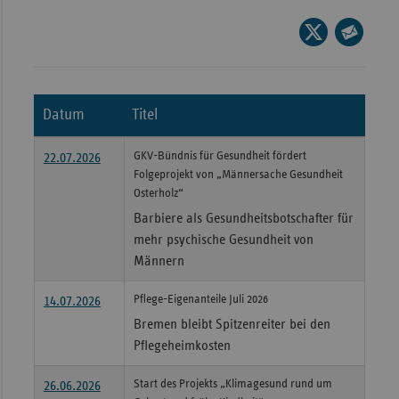
Wür
Seite
auf
Seite
Bay
X
per
Ber
teilen
E-
Datum
Titel
Bre
Mail
teilen
Ha
GKV-Bündnis für Gesundheit fördert
22.07.2026
Folgeprojekt von „Männersache Gesundheit
Hes
Osterholz“
Mec
Barbiere als Gesundheitsbotschafter für
Vo
mehr psychische Gesundheit von
Nie
Männern
Nor
Pflege-Eigenanteile Juli 2026
14.07.2026
Wes
Bremen bleibt Spitzenreiter bei den
Rhe
Pflegeheimkosten
Start des Projekts „Klimagesund rund um
26.06.2026
Saa