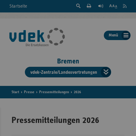
Suche
Seite
RSS
Startseite
Feed
einblenden
Drucken
abonni
Schrift
/
ausblenden
der
Menü
Seite
ändern
Bremen
vdek-Zentrale/Landesvertretungen
Verband
der
Ersatzka
Start
Presse
Pressemitteilungen
2026
Bun
Pressemitteilungen 2026