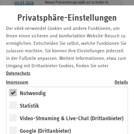
Neues Präventionsprojekt an Schulen in
03.03.2026
Bremen und Niedersachsen
Privatsphäre-Einstellungen
Mit Tanz von der digitalen in die
analoge Welt
Der vdek verwendet Cookies und andere Funktionen, um
Ihnen einen sicheren und komfortablen Website-Besuch zu
vdek-Zukunftspreis 2026
18.02.2026
ermöglichen. Entscheiden Sie selbst, welche Funktionen Sie
Ideen für gendersensible Versorgung
zulassen möchten. Sie können Ihre Einstellungen jederzeit
gesucht
in der Fußzeile anpassen. Weitere Informationen, etwa zum
Umgang mit Drittanbieter-Cookies, finden Sie unter
Neue Internetplattform spricht Ärzt:innen und
11.02.2026
Psychotherapeut:innen an
Datenschutz
.
Mit Rückenwind in die Praxis nach
Impressum
Details
Bremen und Bremerhaven!
Notwendig
BGF-Koordinierungsstelle Bremen zeichnet
28.01.2026
Statistik
Pflegedienst aus
vielfältig GmbH Bremen hat viele Ideen
Video-Streaming & Live-Chat (Drittanbieter)
für gesunde Pflege
Google (Drittanbieter)