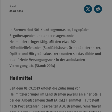
Stand:
Wür
Seite
09.02.2026
auf
Seite
Bay
X
per
Ber
teilen
E-
In Bremen sind 501 Krankengymnasten, Logopäden,
Bre
Mail
Ergotherapeuten und andere sogenannte
teilen
Ha
Heilmittelerbringer tätig. Mit den etwa 562
Hilfsmittellieferanten (Sanitätshäuser, Orthopädietechniker,
Hes
Optiker und Hörgeräteakustiker) runden sie das dichte und
Mec
qualifizierte Versorgungsnetz in der ambulanten
Vo
Versorgung ab. (Stand: 2024)
Nie
Heilmittel
Nor
Wes
Seit dem 01.09.2019 erfolgt die Zulassung von
Heilmittelerbringer im Land Bremen jeweils an einer Stelle
Rhe
bei der Arbeitsgemeinschaft (ARGE) Heilmittel - aufgeteilt
nach Postleitzahlen, bearbeiten AOK Bremen/Bremerhaven
Saa