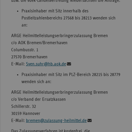
bzw. die vdek-Landesvertretung Niedersachsen die Anträge.
Sac
Praxisinhaber mit Sitz innerhalb des
Postleitzahlenbereichs 27568 bis 28213 wenden sich
Sac
an:
An
Sch
ARGE Heilmittelleistungserbringerzulassung Bremen
Ho
c/o AOK Bremen/Bremerhaven
Columbusstr. 1
Thü
27570 Bremerhaven
E-Mail:
Sven.suhr@hb.aok.de
Praxisinhaber mit Sitz im PLZ-Bereich 28215 bis 28779
wenden sich an:
ARGE Heilmittelleistungserbringerzulassung Bremen
c/o Verband der Ersatzkassen
Schillerstr. 32
30159 Hannover
E-Mail:
bremen@zulassung-heilmittel.de
Das Zulassungsverfahren ist kostenfrei, die