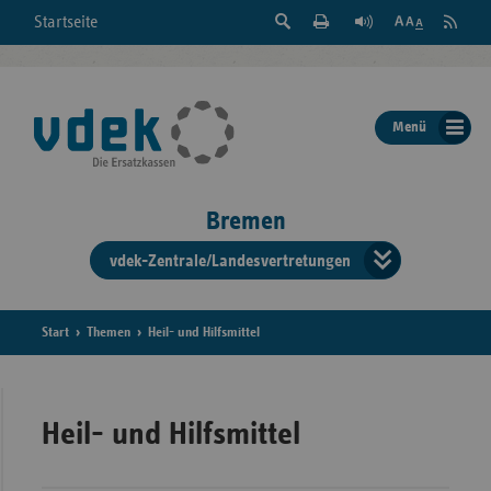
Suche
Seite
RSS
Startseite
Feed
einblenden
Drucken
abonni
Schrift
/
ausblenden
der
Menü
Seite
ändern
Bremen
vdek-Zentrale/Landesvertretungen
Verband
der
Ersatzka
Start
Themen
Heil- und Hilfsmittel
Bun
Heil- und Hilfsmittel