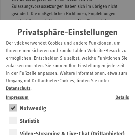
Zulassungsvoraussetzungen haben sich im übrigen nicht
geändert. Die maßgeblichen Richtlinien, Empfehlungen
und Verträge sowie Regelungen zu Vergütung, Zulassung
und Weiterbildung von Heilmittelerbringern hat die
Privatsphäre-Einstellungen
Verbandszentrale in einer
Übersicht
zusammengestellt.
Der vdek verwendet Cookies und andere Funktionen, um
Hilfsmittel
Ihnen einen sicheren und komfortablen Website-Besuch zu
ermöglichen. Entscheiden Sie selbst, welche Funktionen Sie
Versicherte haben nach § 33 SGB V Anspruch auf
zulassen möchten. Sie können Ihre Einstellungen jederzeit
Versorgung mit Hilfsmitteln, soweit sie nicht nach § 34 SGB
in der Fußzeile anpassen. Weitere Informationen, etwa zum
V ausgeschlossen sind. Unter Hilfsmitteln fallen Sehhilfen,
Umgang mit Drittanbieter-Cookies, finden Sie unter
Hörhilfen, Körperersatzstücke, orthopädische und andere
Datenschutz
.
Hilfsmittel sowie notwendiges Zubehör. Die
Impressum
Details
Verbandszentrale informiert über vertragliche Regelungen
mit der folgenden
Übersicht
.
Notwendig
Präqualifizierungsstellen
Statistik
Die
PQS Hilfsmittel
- Präqualifizierungsstelle des vdek -
Video-Streaming & Live-Chat (Drittanbieter)