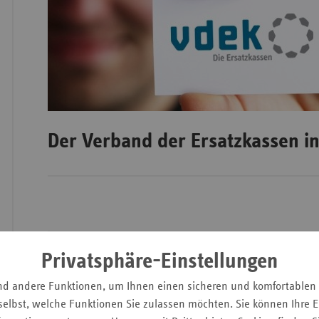
Wür
Bay
Ber
Bre
Der Verband der Ersatzkassen i
Ha
Hes
Mec
Vo
Nie
Privatsphäre-Einstellungen
Der Verband der Ersatzkassen e. V. (vdek) ist Interessenvertre
Nor
sechs
Ersatzkassen
, die zusammen rund 29 Millionen Mensch
nd andere Funktionen, um Ihnen einen sicheren und komfortablen
Wes
elbst, welche Funktionen Sie zulassen möchten. Sie können Ihre Ei
Die Mitgliedskassen des vdek sind:
Rhe