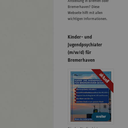
Anstellung in Bremen oder
Bremerhaven? Diese
Webseite hilft mit allen
wichtigen Informationen.
Kinder- und
Jugendpsychiater
(m/w/d) für
Bremerhaven
aktuell
weiter