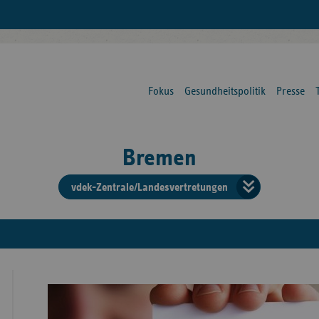
Fokus
Gesundheitspolitik
Presse
Bremen
vdek-Zentrale/Landesvertretungen
Verba
der
Ersat
Bun