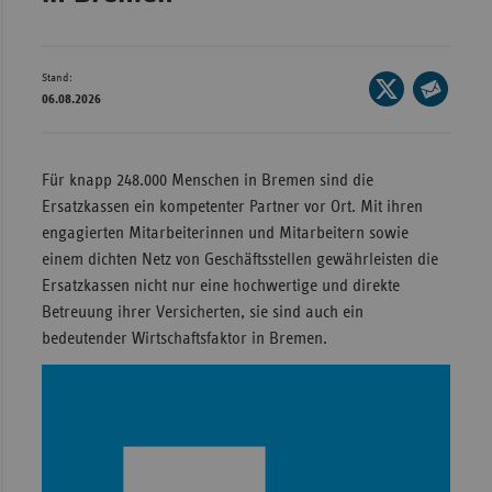
Wür
Bay
Stand:
Seite
06.08.2026
Ber
auf
Seite
X
per
Bre
teilen
E-
Für knapp 248.000 Menschen in Bremen sind die
Ha
Mail
Ersatzkassen ein kompetenter Partner vor Ort. Mit ihren
Hes
teilen
engagierten Mitarbeiterinnen und Mitarbeitern sowie
Mec
einem dichten Netz von Geschäftsstellen gewährleisten die
Vo
Ersatzkassen nicht nur eine hochwertige und direkte
Betreuung ihrer Versicherten, sie sind auch ein
Nie
bedeutender Wirtschaftsfaktor in Bremen.
Nor
Wes
Rhe
Saa