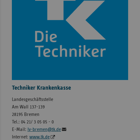
Sac
Sac
An
Sch
Ho
Thü
Techniker Krankenkasse
Landesgeschäftsstelle
Am Wall 137-139
28195 Bremen
Tel.: 04 21/ 3 05 05 - 0
E-Mail:
lv-bremen@tk.de
Internet:
www.tk.de