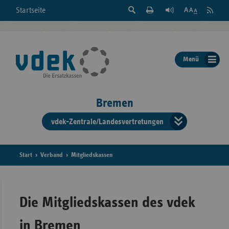
Suche
Seite
RSS
Startseite
Feed
einblenden
Drucken
abonni
Schrift
/
ausblenden
der
Menü
Seite
ändern
Bremen
vdek-Zentrale/Landesvertretungen
Verband
der
Ersatzka
Start
Verband
Mitgliedskassen
Bun
Die Mitgliedskassen des vdek
in Bremen