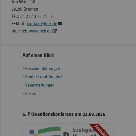
Am Wall 116
28195 Bremen
Tel.: 04 21 / 3 35 71 - 0
E-Mail:
kontakt@hek.de
Internet:
www.hek.de
Seitennavigation
Seitenleiste
Auf einen Blick
mit
Pressemitteilungen
weiteren
Informationen
Kontakt und Anfahrt
Veranstaltungen
Fokus
6. Präventionskonferenz am 23.09.2026
Anmeldung