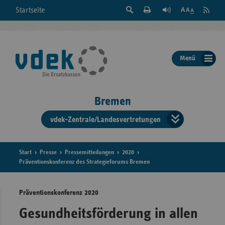
Suche
Seite
RSS
Startseite
Feed
einblenden
Drucken
abonni
Schrift
/
ausblenden
der
Menü
Seite
ändern
Bremen
vdek-Zentrale/Landesvertretungen
Verband
der
Ersatzka
Start
Presse
Pressemitteilungen
2020
Präventionskonferenz des Strategieforums Bremen
Präventionskonferenz 2020
Bun
Gesundheitsförderung in allen