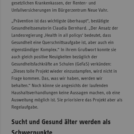
gesetzlichen Krankenkassen, der Renten- und
Sac
Unfallversicherungen im Bürgerzentrum Neue Vahr.
Sac
„Prävention ist das wichtigste überhaupt“, bestätigte
An
Gesundheitssenatorin Claudia Bernhard. „Der Ansatz der
Landesregierung ‚Health in all policys‘ bedeutet, dass
Sch
Gesundheit eine Querschnittsaufgabe ist, aber auch ein
Ho
eigenständiger Komplex.“ In ihrem Grußwort konnte sie
Thü
auch gleich positive Neuigkeiten bezüglich der
Gesundheitsfachkräfte an Schulen (GeFaS) verkünden:
„Dieses tolle Projekt wieder einzustampfen, wird nicht in
Frage kommen. Das, was wir haben, werden wir
behalten.“ Noch könne sie angesichts der laufenden
Haushaltsverhandlungen keine Aussagen machen, ob eine
Ausweitung möglich ist. Sie priorisiere das Projekt aber als
Regelaufgabe.
Sucht und Gesund älter werden als
Schwerpunkte