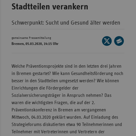
Stadtteilen verankern
Wür
Bay
Schwerpunkt: Sucht und Gesund älter werden
Ber
gemeinsame Pressemitteilung
Seite
Bre
Bremen, 05.03.2020, 14:15 Uhr
auf
Seite
Ha
X
per
Hes
teilen
E-
Welche Präventionsprojekte sind in den letzten drei Jahren
Mail
Mec
in Bremen gestartet? Wie kann Gesundheitsförderung noch
teilen
Vo
besser in den Stadtteilen umgesetzt werden? Wie können
Einrichtungen die Fördergelder der
Nie
Sozialversicherungsträger in Anspruch nehmen? Das
Nor
waren die wichtigsten Fragen, die auf der 2.
Wes
Präventionskonferenz in Bremen am vergangenen
Rhe
Mittwoch, 04.03.2020 geklärt wurden. Auf Einladung des
Strategieforums diskutierten etwa 90 Teilnehmerinnen und
Teilnehmer mit Vertreterinnen und Vertretern der
Saa