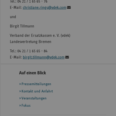
Tel.: 04 21 / 1 65 65 - 76
E-Mail:
christiane.rings@vdek.com
und
Birgit Tillmann
Verband der Ersatzkassen e. V. (vdek)
Landesvertretung Bremen
Tel.: 04 21 / 1 65 65 - 84
E-Mail:
birgit.tillmann@vdek.com
Seitennavigation
Seitenleiste
Auf einen Blick
mit
Pressemitteilungen
weiteren
Informationen
Kontakt und Anfahrt
Veranstaltungen
Fokus