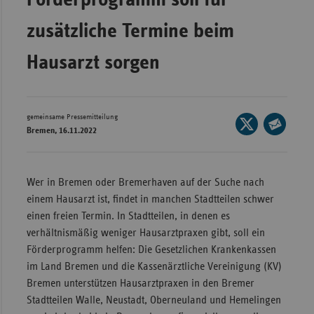
Wür
zusätzliche Termine beim
Bay
Hausarzt sorgen
Ber
Bre
Ha
gemeinsame Pressemitteilung
Seite
Bremen, 16.11.2022
auf
Hes
Seite
X
per
Mec
teilen
E-
Vo
Wer in Bremen oder Bremerhaven auf der Suche nach
Mail
einem Hausarzt ist, findet in manchen Stadtteilen schwer
Nie
teilen
einen freien Termin. In Stadtteilen, in denen es
Nor
verhältnismäßig weniger Hausarztpraxen gibt, soll ein
Wes
Förderprogramm helfen: Die Gesetzlichen Krankenkassen
im Land Bremen und die Kassenärztliche Vereinigung (KV)
Rhe
Bremen unterstützen Hausarztpraxen in den Bremer
Stadtteilen Walle, Neustadt, Oberneuland und Hemelingen
Saa