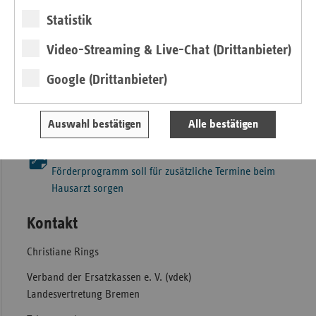
Praxen kompensiert. Durch die Vermittlung über die
Statistik
Terminservicestelle wird sichergestellt, dass ausschließlich
Patienten ohne eine aktuelle versorgende Hausarztpraxis
Video-Streaming & Live-Chat (Drittanbieter)
profitieren“, betonen die Vorstände der KV Bremen, Dr.
Google (Drittanbieter)
Bernhard Rochell und Peter Kurt Josenhans.
Die Förderung ist zunächst befristet. Das Programm wird
Auswahl bestätigen
Alle bestätigen
evaluiert.
Pressemitteilung vom 16.11.2022 als Download
Förderprogramm soll für zusätzliche Termine beim
Hausarzt sorgen
Kontakt
Christiane Rings
Verband der Ersatzkassen e. V. (vdek)
Landesvertretung Bremen