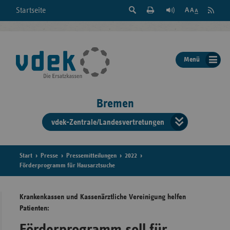
Suche
Seite
RSS
Startseite
Feed
einblenden
Drucken
abonni
Schrift
/
ausblenden
der
Menü
Seite
ändern
Bremen
vdek-Zentrale/Landesvertretungen
Verband
der
Ersatzka
Start
Presse
Pressemitteilungen
2022
Förderprogramm für Hausarztsuche
Krankenkassen und Kassenärztliche Vereinigung helfen
Bun
Patienten:
Förderprogramm soll für