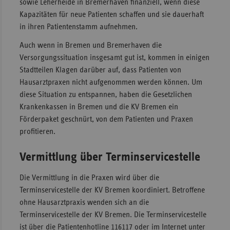
sowie Leherheide in Bremerhaven finanziell, wenn diese
Kapazitäten für neue Patienten schaffen und sie dauerhaft
Sac
in ihren Patientenstamm aufnehmen.
Sac
An
Auch wenn in Bremen und Bremerhaven die
Versorgungssituation insgesamt gut ist, kommen in einigen
Sch
Stadtteilen Klagen darüber auf, dass Patienten von
Ho
Hausarztpraxen nicht aufgenommen werden können. Um
Thü
diese Situation zu entspannen, haben die Gesetzlichen
Krankenkassen in Bremen und die KV Bremen ein
Förderpaket geschnürt, von dem Patienten und Praxen
profitieren.
Vermittlung über Terminservicestelle
Die Vermittlung in die Praxen wird über die
Terminservicestelle der KV Bremen koordiniert. Betroffene
ohne Hausarztpraxis wenden sich an die
Terminservicestelle der KV Bremen. Die Terminservicestelle
ist über die Patientenhotline 116117 oder im Internet unter