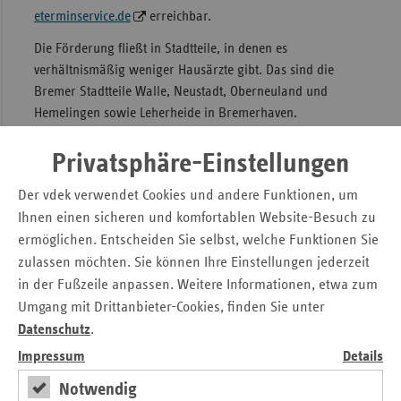
eterminservice.de
erreichbar.
Die Förderung fließt in Stadtteile, in denen es
verhältnismäßig weniger Hausärzte gibt. Das sind die
Bremer Stadtteile Walle, Neustadt, Oberneuland und
Hemelingen sowie Leherheide in Bremerhaven.
Hilfe an mehreren Stellen
Privatsphäre-Einstellungen
„Wir Krankenkassen freuen uns, diese Lösung gefunden zu
Der vdek verwendet Cookies und andere Funktionen, um
haben. Damit können wir - genau dort, wo es nötig ist -
Ihnen einen sicheren und komfortablen Website-Besuch zu
sowohl den Betroffenen auf der Suche nach einem
ermöglichen. Entscheiden Sie selbst, welche Funktionen Sie
Hausarzt oder Hausärztin helfen, als auch den Praxen, die
zulassen möchten. Sie können Ihre Einstellungen jederzeit
diese Patientinnen und Patienten neu aufnehmen“, so die
in der Fußzeile anpassen. Weitere Informationen, etwa zum
Gesetzlichen Krankenkassen im Land Bremen.
Umgang mit Drittanbieter-Cookies, finden Sie unter
Datenschutz
.
„Das Förderpaket setzt an mehreren Stellen an: Es schafft
einen Anreiz für Hausärzte und Hausärztinnen, sich in den
Impressum
Details
Stadtteilen niederzulassen, wo sie gebraucht werden.
Notwendig
Gleichzeitig wird die Mehrarbeit der aktuell dort tätigen