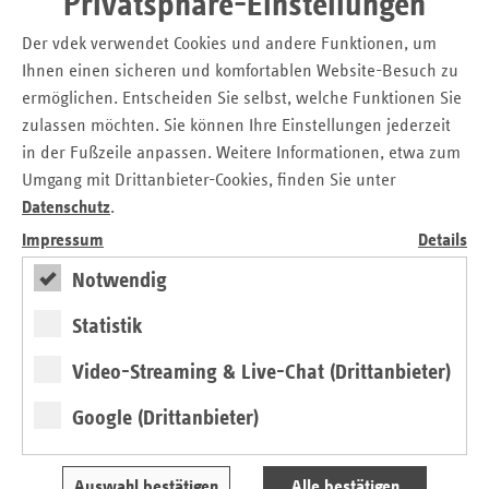
Privatsphäre-Einstellungen
Fachpersonal, wie zum Beispiel Physician Assistents
Der vdek verwendet Cookies und andere Funktionen, um
(medizinische Ausbildung mit Hochschulabschluss). Dies
Ihnen einen sicheren und komfortablen Website-Besuch zu
führe zu einer fachübergreifenden, koordinierten
ermöglichen. Entscheiden Sie selbst, welche Funktionen Sie
Versorgung, die mit telemedizinischer Ausrüstung auch
ambulant aufsuchend durch geschultes Personal möglich
zulassen möchten. Sie können Ihre Einstellungen jederzeit
ist.
in der Fußzeile anpassen. Weitere Informationen, etwa zum
Umgang mit Drittanbieter-Cookies, finden Sie unter
Bremische Aspekte
Datenschutz
.
Impressum
Details
Gerade der medizinische Fachberuf der Physician Assistents
kann mit seinen erweiterten Kompetenzen Ärzte effektiv
Notwendig
unterstützen. Den Studiengang an der Hochschule
Statistik
Bremerhaven, der im kommenden Jahr die ersten 35 bis 40
Absolventen entlassen wird, stellte Frau Prof. Jana Hummel
Video-Streaming & Live-Chat (Drittanbieter)
vor.
Google (Drittanbieter)
Da junge Mediziner nicht mehr unbedingt allein eine Praxis
gründen, sondern flexibel bleiben wollen und auf eine
ausgewogene Work-Life-Balance achten, braucht es neue
Auswahl bestätigen
Alle bestätigen