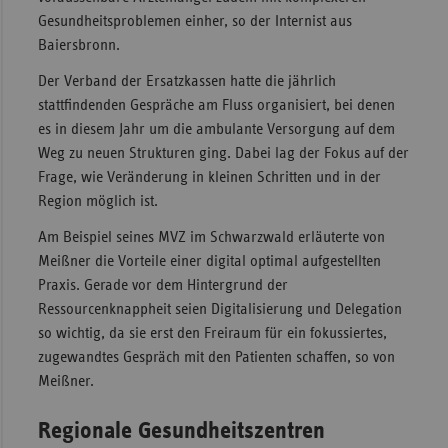
Gesundheitsproblemen einher, so der Internist aus
Sac
Baiersbronn.
Sac
Der Verband der Ersatzkassen hatte die jährlich
An
stattfindenden Gespräche am Fluss organisiert, bei denen
Sch
es in diesem Jahr um die ambulante Versorgung auf dem
Ho
Weg zu neuen Strukturen ging. Dabei lag der Fokus auf der
Frage, wie Veränderung in kleinen Schritten und in der
Thü
Region möglich ist.
Am Beispiel seines MVZ im Schwarzwald erläuterte von
Meißner die Vorteile einer digital optimal aufgestellten
Praxis. Gerade vor dem Hintergrund der
Ressourcenknappheit seien Digitalisierung und Delegation
so wichtig, da sie erst den Freiraum für ein fokussiertes,
zugewandtes Gespräch mit den Patienten schaffen, so von
Meißner.
Regionale Gesundheitszentren