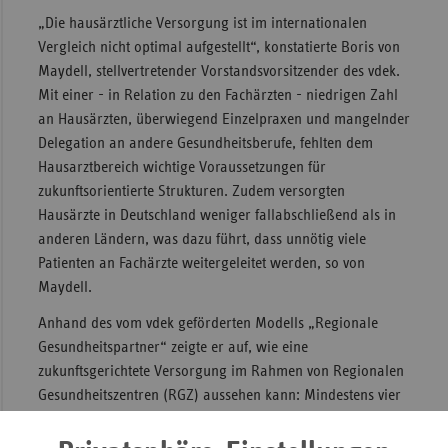
„Die hausärztliche Versorgung ist im internationalen
Vergleich nicht optimal aufgestellt“, konstatierte Boris von
Maydell, stellvertretender Vorstandsvorsitzender des vdek.
Mit einer - in Relation zu den Fachärzten - niedrigen Zahl
an Hausärzten, überwiegend Einzelpraxen und mangelnder
Delegation an andere Gesundheitsberufe, fehlten dem
Hausarztbereich wichtige Voraussetzungen für
zukunftsorientierte Strukturen. Zudem versorgten
Hausärzte in Deutschland weniger fallabschließend als in
anderen Ländern, was dazu führt, dass unnötig viele
Patienten an Fachärzte weitergeleitet werden, so von
Maydell.
Anhand des vom vdek geförderten Modells „Regionale
Gesundheitspartner“ zeigte er auf, wie eine
zukunftsgerichtete Versorgung im Rahmen von Regionalen
Gesundheitszentren (RGZ) aussehen kann: Mindestens vier
Hausärzte, angegliederte Fachärzte und weitere
Gesundheitsprofessionen sowie nichtärztliches