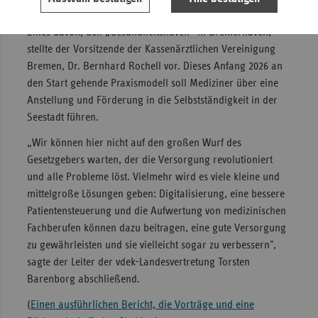
Angebote.
Eines davon, den „Gesundheitshaven“ in Bremerhaven,
stellte der Vorsitzende der Kassenärztlichen Vereinigung
Bremen, Dr. Bernhard Rochell vor. Dieses Anfang 2026 an
den Start gehende Praxismodell soll Mediziner über eine
Anstellung und Förderung in die Selbstständigkeit in der
Seestadt führen.
„Wir können hier nicht auf den großen Wurf des
Gesetzgebers warten, der die Versorgung revolutioniert
und alle Probleme löst. Vielmehr wird es viele kleine und
mittelgroße Lösungen geben: Digitalisierung, eine bessere
Patientensteuerung und die Aufwertung von medizinischen
Fachberufen können dazu beitragen, eine gute Versorgung
zu gewährleisten und sie vielleicht sogar zu verbessern",
sagte der Leiter der vdek-Landesvertretung Torsten
Barenborg abschließend.
(
Einen ausführlichen Bericht, die Vorträge und eine