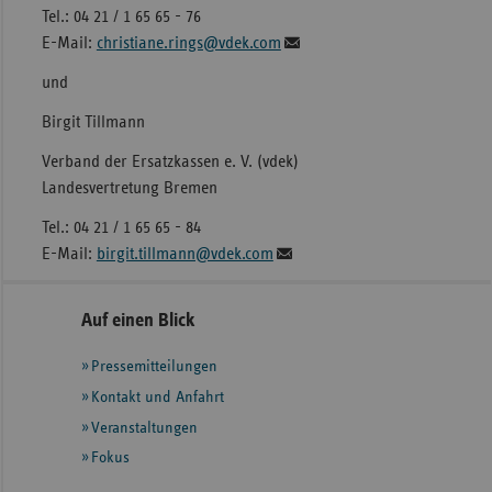
Tel.: 04 21 / 1 65 65 - 76
E-Mail:
christiane.rings@vdek.com
und
Birgit Tillmann
Verband der Ersatzkassen e. V. (vdek)
Landesvertretung Bremen
Tel.: 04 21 / 1 65 65 - 84
E-Mail:
birgit.tillmann@vdek.com
Seitennavigation
Seitenleiste
Auf einen Blick
mit
Pressemitteilungen
weiteren
Informationen
Kontakt und Anfahrt
Veranstaltungen
Fokus