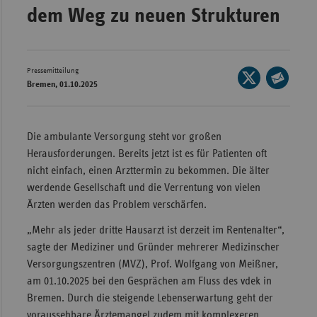
dem Weg zu neuen Strukturen
Wür
Bay
Ber
Pressemitteilung
Seite
Bremen, 01.10.2025
auf
Bre
Seite
X
per
Ha
teilen
E-
Die ambulante Versorgung steht vor großen
Hes
Mail
Herausforderungen. Bereits jetzt ist es für Patienten oft
teilen
Mec
nicht einfach, einen Arzttermin zu bekommen. Die älter
Vo
werdende Gesellschaft und die Verrentung von vielen
Ärzten werden das Problem verschärfen.
Nie
„Mehr als jeder dritte Hausarzt ist derzeit im Rentenalter“,
Nor
sagte der Mediziner und Gründer mehrerer Medizinscher
Wes
Versorgungszentren (MVZ), Prof. Wolfgang von Meißner,
Rhe
am 01.10.2025 bei den Gesprächen am Fluss des vdek in
Bremen. Durch die steigende Lebenserwartung geht der
Saa
voraussehbare Ärztemangel zudem mit komplexeren