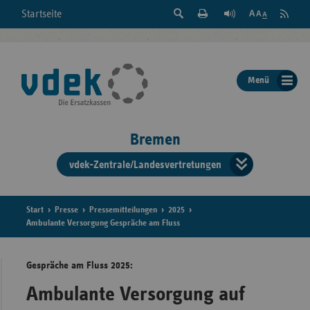
Suche
Seite
RSS
Startseite
Feed
einblenden
Drucken
abonni
Schrift
/
ausblenden
der
Menü
Seite
ändern
Bremen
vdek-Zentrale/Landesvertretungen
Verband
der
Ersatzka
Start
Presse
Pressemitteilungen
2025
Ambulante Versorgung Gespräche am Fluss
Gespräche am Fluss 2025:
Bun
Ambulante Versorgung auf