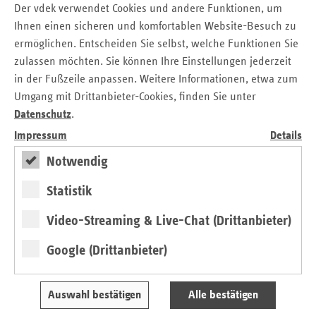
Gesundheitssenatorin, bei der auch die Geschäftsstelle des
Der vdek verwendet Cookies und andere Funktionen, um
Gremiums angesiedelt ist:
Ihnen einen sicheren und komfortablen Website-Besuch zu
ermöglichen. Entscheiden Sie selbst, welche Funktionen Sie
https://www.gesundheit.bremen.de/gesundheit/gemeinsames-
zulassen möchten. Sie können Ihre Einstellungen jederzeit
landesgremium-nach-90a-sgb-v-30743
in der Fußzeile anpassen. Weitere Informationen, etwa zum
Umgang mit Drittanbieter-Cookies, finden Sie unter
Seitennavigation
Seitenleiste
Auf einen Blick
Datenschutz
.
mit
Impressum
Details
Pressemitteilungen
weiteren
Informationen
Kontakt und Anfahrt
Notwendig
Veranstaltungen
Statistik
Fokus
Video-Streaming & Live-Chat (Drittanbieter)
6. Präventionskonferenz am 23.09.2026
Google (Drittanbieter)
Anmeldung
Auswahl bestätigen
Alle bestätigen