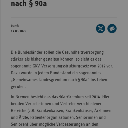
nach § 90a
Wür
Bay
Stand:
Seite
Ber
17.03.2025
auf
Seite
Bre
X
per
Ha
teilen
E-
Die Bundesländer sollen die Gesundheitsversorgung
Mail
Hes
stärker als bisher gestalten können, so sieht es das
teilen
sogenannte GKV-Versorgungsstrukturgesetz von 2012 vor.
Mec
Dazu wurde in jedem Bundesland ein sogenanntes
Vo
„Gemeinsames Landesgremium nach § 90a“ ins Leben
Nie
gerufen.
Nor
In Bremen besteht das das 90a-Gremium seit 2014. Hier
Wes
beraten Vertreterinnen und Vertreter verschiedener
Rhe
Bereiche (z.B. Krankenkassen, Krankenhäuser, Ärztinnen
und Ärzte, Patientenorganisationen, Seniorinnen und
Senioren) über mögliche Verbesserungen an den
Saa