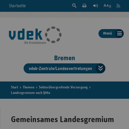
Suche
Seite
RSS
Startseite
Feed
einblenden
Drucken
abonni
Schrift
/
ausblenden
der
Menü
Seite
ändern
Bremen
vdek-Zentrale/Landesvertretungen
Verband
der
Ersatzka
Start
Themen
Sektorübergreifende Versorgung
Landesgremium nach §90a
Bun
Gemeinsames Landesgremium