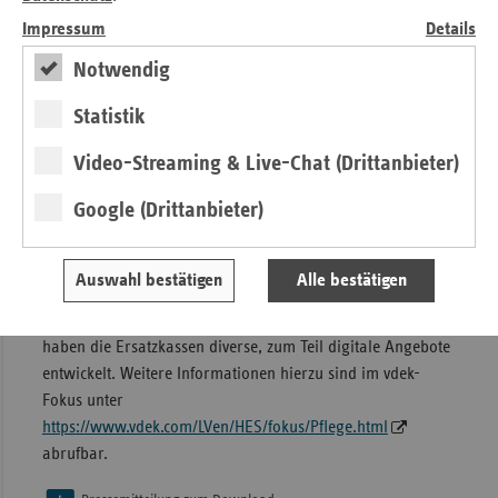
emotional sehr belasten. Der Einsatz der vielen pflegenden
Impressum
Details
Angehörigen in Hessen verdient unser aller Respekt und
Wertschätzung“, so Ackermann weiter.
Notwendig
Hintergrund
Statistik
Der Internationale Tag der Pflegenden wird jährlich am 12.
Video-Streaming & Live-Chat (Drittanbieter)
Mai begangen und erinnert an den Geburtstag von
Florence Nightingale, britische Krankenschwester und
Google (Drittanbieter)
Pionierin der modernen Krankenpflege.
Die Ersatzkassen bieten Pflegenden diverse
Auswahl bestätigen
Alle bestätigen
Unterstützungsangebote, u.a. durch das Programm
MEHRWERT:PFLEGE
. Auch für pflegende Angehörige
haben die Ersatzkassen diverse, zum Teil digitale Angebote
entwickelt. Weitere Informationen hierzu sind im vdek-
Fokus unter
https://www.vdek.com/LVen/HES/fokus/Pflege.html
abrufbar.