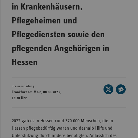
in Krankenhäusern,
Wür
Pflegeheimen und
Bay
Ber
Pflegediensten sowie den
Bre
pflegenden Angehörigen in
Ha
Hessen
Hes
Mec
Vo
Pressemitteilung
Seite
Nie
Frankfurt am Main, 08.05.2023,
auf
Seite
13:30 Uhr
Nor
X
per
Wes
teilen
E-
Rhe
Mail
2022 gab es in Hessen rund 370.000 Menschen, die in
teilen
Hessen pflegebedürftig waren und deshalb Hilfe und
Unterstützung durch andere benötigten. Anlässlich des
Saa