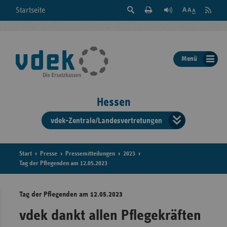
Suche
Seite
RSS
Startseite
Feed
einblenden
Drucken
abonni
Schrift
/
ausblenden
der
Menü
Seite
ändern
Hessen
vdek-Zentrale/Landesvertretungen
Verband
der
Ersatzka
Start
Presse
Pressemitteilungen
2023
Tag der Pflegenden am 12.05.2023
Tag der Pflegenden am 12.05.2023
Bun
vdek dankt allen Pflegekräften