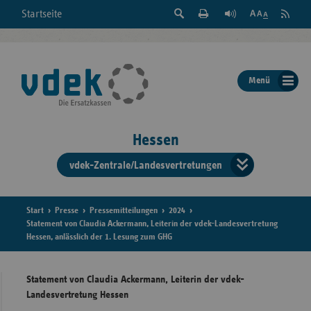
Suche
Seite
RSS
Startseite
Feed
einblenden
Drucken
abonni
Schrift
/
ausblenden
der
Menü
Seite
ändern
Hessen
vdek-Zentrale/Landesvertretungen
Verband
der
Ersatzka
Start
Presse
Pressemitteilungen
2024
Statement von Claudia Ackermann, Leiterin der vdek-Landesvertretung
Hessen, anlässlich der 1. Lesung zum GHG
Bun
Statement von Claudia Ackermann, Leiterin der vdek-
Landesvertretung Hessen