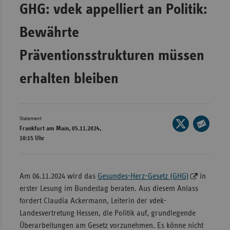
GHG: vdek appelliert an Politik:
Wür
Bewährte
Bay
Ber
Präventionsstrukturen müssen
Bre
erhalten bleiben
Ha
Hes
Statement
Mec
Seite
Frankfurt am Main, 05.11.2024,
Vo
auf
Seite
10:15 Uhr
X
per
Nie
teilen
E-
Nor
Mail
Am 06.11.2024 wird das
Gesundes-Herz-Gesetz (GHG)
in
Wes
teilen
erster Lesung im Bundestag beraten. Aus diesem Anlass
Rhe
fordert Claudia Ackermann, Leiterin der vdek-
Landesvertretung Hessen, die Politik auf, grundlegende
Überarbeitungen am Gesetz vorzunehmen. Es könne nicht
Saa