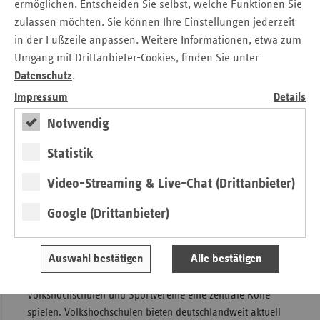
und flächendeckende Check-ups zweckentfremdet werden.
ermöglichen. Entscheiden Sie selbst, welche Funktionen Sie
zulassen möchten. Sie können Ihre Einstellungen jederzeit
Die gesetzlichen Krankenkassen haben gemeinsam mit
in der Fußzeile anpassen. Weitere Informationen, etwa zum
ihren Partnern eine Fülle von qualitätsgesicherten
Umgang mit Drittanbieter-Cookies, finden Sie unter
Angeboten für ein gesünderes Leben entwickelt, die von
Datenschutz
.
den Versicherten gut angenommen werden. Es ist der
Impressum
Details
falsche Ansatz, diese bewährten gesundheitsfördernden
Strukturen in vielen Lebensbereichen wie Schulen, Kitas,
Notwendig
Vereinen und Volkshochschulen zu gefährden. Die nun
durch das GHG geplante Verschiebung von Beitragsmitteln
Statistik
hin zu undifferenzierten, z.T. nicht ausreichend
Video-Streaming & Live-Chat (Drittanbieter)
wissenschaftlich belegten kurativen Maßnahmen geht in die
falsche Richtung“, erklärt Claudia Ackermann.
Google (Drittanbieter)
Die Zentrale Prüfstelle Prävention zertifiziert im Auftrag der
Krankenkassen einheitlich Präventionskurse in ganz
Auswahl bestätigen
Alle bestätigen
Deutschland – vor Ort und online. Diese Kurse werden von
verschiedenen Partnern angeboten, wobei
Volkshochschulen und Sportvereine eine zentrale Rolle
spielen. Volkshochschulen bieten deutschlandweit aktuell