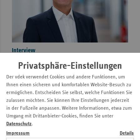
Interview
Clemens Maurer ist Geschäftsführer des Klinikums
Privatsphäre-Einstellungen
Darmstadt, dem einzigen Maximalversorger in Südhessen.
Der vdek verwendet Cookies und andere Funktionen, um
Im Interview spricht er über die Herausforderungen des
Betrieblichen Gesundheitsmanagements (BGM), und wie
Ihnen einen sicheren und komfortablen Website-Besuch zu
das vdek-Angebot
MEHRWERT:PFLEGE
dabei helfen
ermöglichen. Entscheiden Sie selbst, welche Funktionen Sie
kann.
» Lesen
zulassen möchten. Sie können Ihre Einstellungen jederzeit
in der Fußzeile anpassen. Weitere Informationen, etwa zum
Umgang mit Drittanbieter-Cookies, finden Sie unter
Datenschutz
.
Impressum
Details