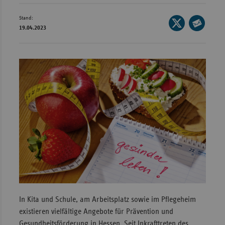
Wür
Stand:
Seite
19.04.2023
Bay
auf
Seite
X
per
Ber
teilen
E-
Bre
Mail
Ha
teilen
Hes
Mec
Vo
Nie
Nor
Wes
Rhe
In Kita und Schule, am Arbeitsplatz sowie im Pflegeheim
existieren vielfältige Angebote für Prävention und
Saa
Gesundheitsförderung in Hessen. Seit Inkrafttreten des