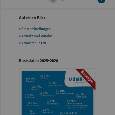
Seitennavigation
Seitenleiste
Auf einen Blick
mit
Pressemitteilungen
weiteren
Informationen
Kontakt und Anfahrt
Veranstaltungen
Basisdaten 2025-2026
Broschüre