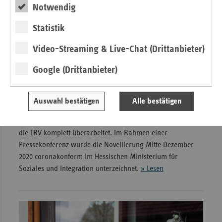
Notwendig
Statistik
Video-Streaming & Live-Chat (Drittanbieter)
Google (Drittanbieter)
Landesrahmenvereinbarung Prävention
erfolgreich novelliert
Auswahl bestätigen
Alle bestätigen
Fünf Jahre nach Unterzeichnung der ersten
Landesrahmenvereinbarung Prävention haben die Partner
die LRV komplett überarbeitet. Im Rahmen einer
Pressekonferenz wurde die Novellierung Mitte Dezember
2020 coronakonform im Hessischen Ministerium für
Soziales und Integration unterzeichnet.
» Lesen